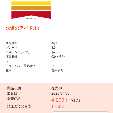
永遠のアイドル♪
商品種別：
楽譜
グレード：
3.0
主要テンポ(BPM)：
=80
演奏時間：
03分45秒
キー：
F
トランペット最高音：
ソ
在庫：
在庫あり
商品状態
発売中
出版日
2025/04/08
販売価格
4,290 円
(税込)
発送までの目安
1～3日