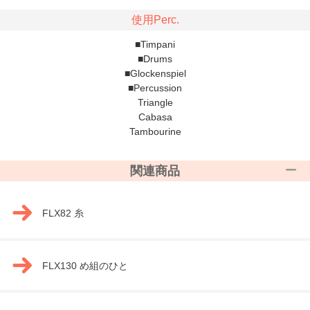
使用Perc.
■Timpani
■Drums
■Glockenspiel
■Percussion
Triangle
Cabasa
Tambourine
関連商品
FLX82 糸
FLX130 め組のひと