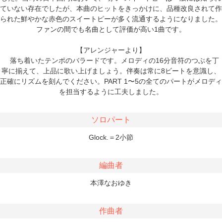
ていない存在でしたが、本曲のヒットをきっかけに、品種改良されて作
られた鮮やかな赤色のスイートピーが多く流通するようになりました。
ファンの間でも名曲として評価が高い1曲です。
【アレンジャーより】
落ち着いたテンポのバラードです。メロディの16分音符のつぶを丁
寧に揃えて、上品に歌い上げましょう。伴奏は常に8ビートを意識し、
正確にリズムを刻んでください。PART 1〜5の全てのパートがメロディ
を担当するように工夫しました。
ソロパート
Glock.＝2小節
編曲者
本澤なおゆき
作曲者