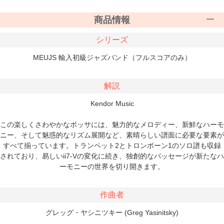
商品情報
シリーズ
MEUJS 輸入初級ジャズバンド（フルスコアのみ）
解説
Kendor Music
この楽しくさわやかなボッサには、魅力的なメロディー、新鮮なハーモ
ニー、そして魅惑的なリズム展開など、素晴らしい譜面に必要な要素が
すべて揃っています。トランペット2とトロンボーン1のソロ譜も収録
されており、易しいii7-Vの変化に続き、独創的なパッセージが新たなハ
ーモニーの世界を切り開きます。
作曲者
グレッグ・ヤシニツキー (Greg Yasinitsky)