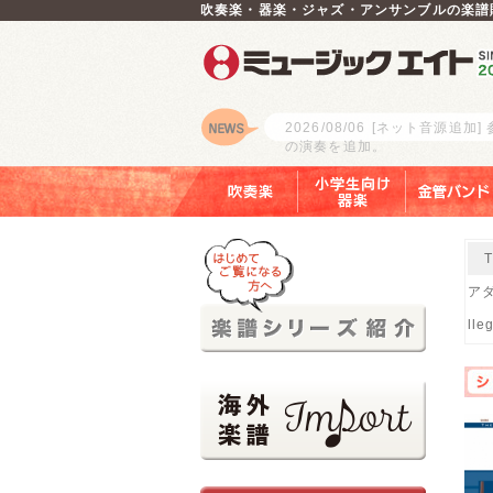
吹奏楽・器楽・ジャズ・アンサンブルの楽譜
2026/08/06
[ネット音源追加]
の演奏を追加。
ロゴ
吹奏楽
小学生向け器楽
金管バンド
アダ
lle