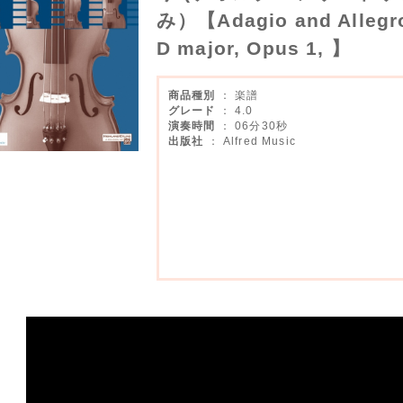
み）【Adagio and Allegro 
D major, Opus 1, 】
商品種別
： 楽譜
グレード
： 4.0
演奏時間
： 06分30秒
出版社
： Alfred Music