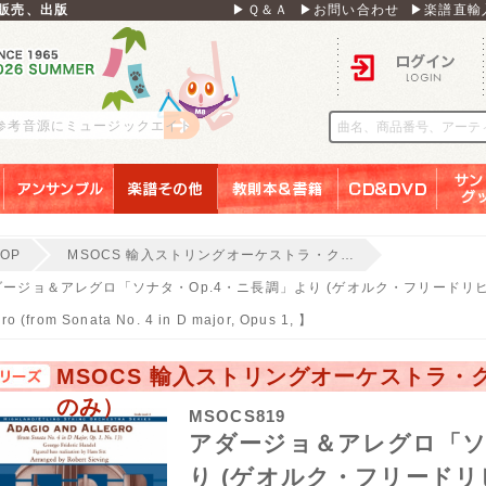
販売、出版
▶Ｑ＆Ａ
▶お問い合わせ
▶楽譜直輸
ログイン
 参考音源にミュージックエイト
アンサンブル
楽譜その他
教則本＆書籍
ＣＤ＆ＤＶＤ
サンリ
TOP
MSOCS 輸入ストリングオーケストラ・ク…
ージョ＆アレグロ「ソナタ・Op.4・ニ長調」より (ゲオルク・フリードリヒ・ヘ
gro (from Sonata No. 4 in D major, Opus 1, 】
MSOCS 輸入ストリングオーケストラ
のみ）
MSOCS819
アダージョ＆アレグロ「ソ
り (ゲオルク・フリード