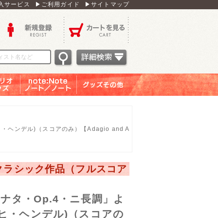
入サービス
▶ご利用ガイド
▶サイトマップ
新規登録
カートを見る
オグッ
note：Note ノー
グッズその他
ズ
ト／ノート
ンデル)（スコアのみ）【Adagio and A
・クラシック作品（フルスコア
ナタ・Op.4・ニ長調」よ
リヒ・ヘンデル)（スコアの