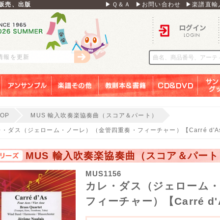
販売、出版
▶Ｑ＆Ａ
▶お問い合わせ
▶楽譜直輸
ログイン
刊情報を更新
アンサンブル
楽譜その他
教則本＆書籍
ＣＤ＆ＤＶＤ
サンリ
TOP
MUS 輸入吹奏楽協奏曲（スコア＆パート）
レ・ダス（ジェローム・ノーレ）（金管四重奏・フィーチャー）【Carré d'A
MUS 輸入吹奏楽協奏曲（スコア＆パート
MUS1156
カレ・ダス（ジェローム・
フィーチャー）【Carré d'