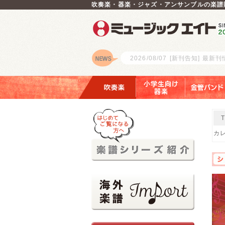
吹奏楽・器楽・ジャズ・アンサンブルの楽譜
2026/08/07
[新刊告知] 最新
ロゴ
吹奏楽
小学生向け器楽
金管バンド
カ