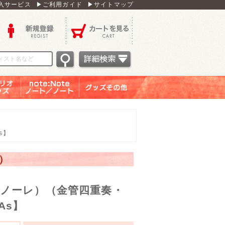
入サービス
▶ご利用ガイド
▶サイトマップ
新規登録
カートを見る
オグッ
note：Note ノー
グッズその他
ズ
ト／ノート
s】
）
ノーレ）（金管四重奏・
As】