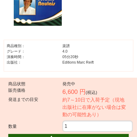
商品種別：
楽譜
グレード：
4.0
演奏時間：
05分20秒
出版社：
Editions Marc Reift
商品状態
発売中
販売価格
6,600 円
(税込)
発送までの目安
約7～10日で入荷予定（現地
出版社に在庫がない場合は変
動の可能性あり）
数量