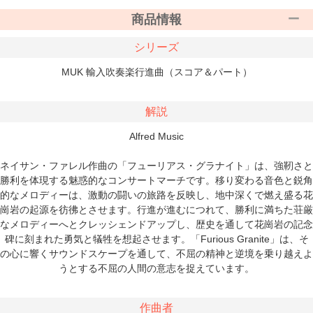
商品情報
シリーズ
MUK 輸入吹奏楽行進曲（スコア＆パート）
解説
Alfred Music
ネイサン・ファレル作曲の「フューリアス・グラナイト」は、強靭さと
勝利を体現する魅惑的なコンサートマーチです。移り変わる音色と鋭角
的なメロディーは、激動の闘いの旅路を反映し、地中深くで燃え盛る花
崗岩の起源を彷彿とさせます。行進が進むにつれて、勝利に満ちた荘厳
なメロディーへとクレッシェンドアップし、歴史を通して花崗岩の記念
碑に刻まれた勇気と犠牲を想起させます。「Furious Granite」は、そ
の心に響くサウンドスケープを通して、不屈の精神と逆境を乗り越えよ
うとする不屈の人間の意志を捉えています。
作曲者