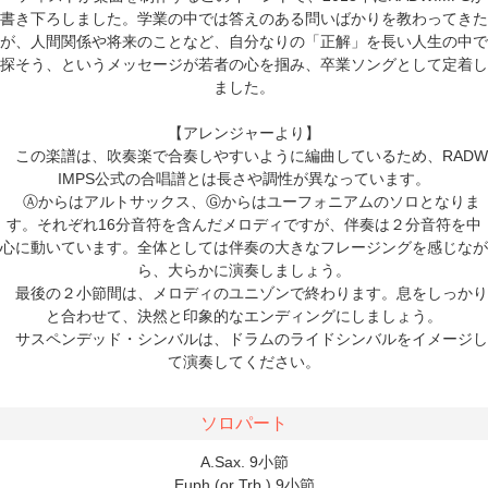
書き下ろしました。学業の中では答えのある問いばかりを教わってきた
が、人間関係や将来のことなど、自分なりの「正解」を長い人生の中で
探そう、というメッセージが若者の心を掴み、卒業ソングとして定着し
ました。
【アレンジャーより】
この楽譜は、吹奏楽で合奏しやすいように編曲しているため、RADW
IMPS公式の合唱譜とは長さや調性が異なっています。
Ⓐからはアルトサックス、Ⓖからはユーフォニアムのソロとなりま
す。それぞれ16分音符を含んだメロディですが、伴奏は２分音符を中
心に動いています。全体としては伴奏の大きなフレージングを感じなが
ら、大らかに演奏しましょう。
最後の２小節間は、メロディのユニゾンで終わります。息をしっかり
と合わせて、決然と印象的なエンディングにしましょう。
サスペンデッド・シンバルは、ドラムのライドシンバルをイメージし
て演奏してください。
ソロパート
A.Sax. 9小節
Euph.(or Trb.) 9小節