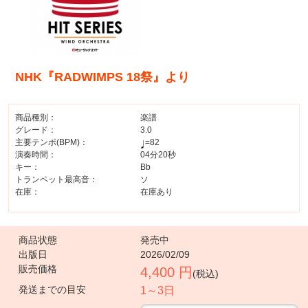
NHK『RADWIMPS 18祭』より
商品種別：
楽譜
グレード：
3.0
主要テンポ(BPM)：
=82
演奏時間：
04分20秒
キー：
Bb
トランペット最高音：
ソ
在庫：
在庫あり
商品状態
発売中
出版日
2026/02/09
販売価格
4,400 円
(税込)
発送までの目安
1～3日