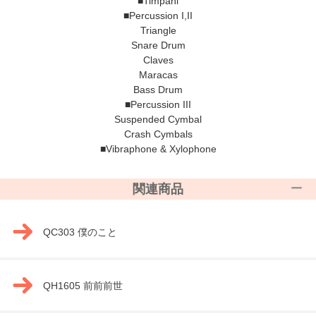
■Timpani
■Percussion I,II
Triangle
Snare Drum
Claves
Maracas
Bass Drum
■Percussion III
Suspended Cymbal
Crash Cymbals
■Vibraphone & Xylophone
関連商品
QC303 僕のこと
QH1605 前前前世