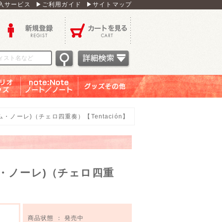
入サービス
▶ご利用ガイド
▶サイトマップ
新規登録
カートを見る
オグッ
note：Note ノー
グッズその他
ズ
ト／ノート
・ノーレ)（チェロ四重奏）【Tentación】
・ノーレ)（チェロ四重
商品状態 ： 発売中