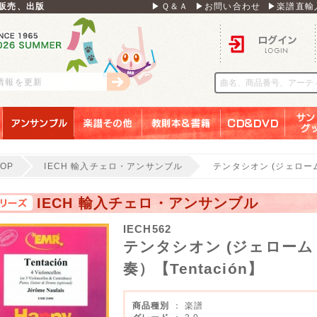
販売、出版
▶Ｑ＆Ａ
▶お問い合わせ
▶楽譜直輸
ログイン
刊情報を更新
アンサンブル
楽譜その他
教則本＆書籍
ＣＤ＆ＤＶＤ
サンリ
TOP
IECH 輸入チェロ・アンサンブル
テンタシオン (ジェローム
IECH 輸入チェロ・アンサンブル
IECH562
テンタシオン (ジェローム
奏）【Tentación】
商品種別
： 楽譜