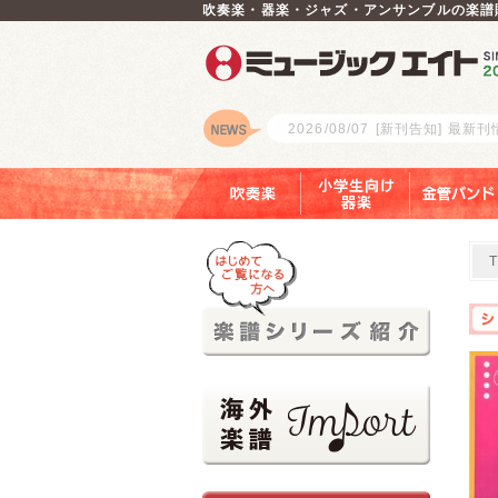
吹奏楽・器楽・ジャズ・アンサンブルの楽譜
2026/08/07
[新刊告知] 最新
ロゴ
吹奏楽
小学生向け器楽
金管バンド