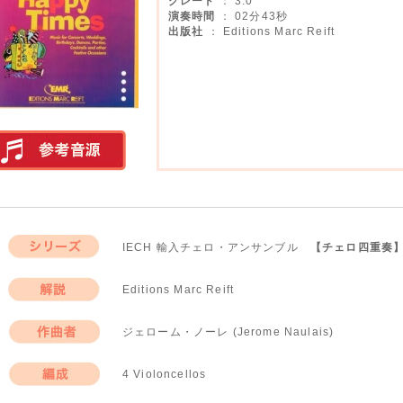
グレード
： 3.0
演奏時間
： 02分43秒
出版社
： Editions Marc Reift
実演参考音源
IECH 輸入チェロ・アンサンブル
【チェロ四重奏
シリーズ
Editions Marc Reift
解説
ジェローム・ノーレ (Jerome Naulais)
作曲者
4 Violoncellos
編成