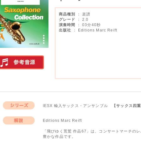
商品種別
： 楽譜
グレード
： 2.0
演奏時間
： 03分40秒
出版社
： Editions Marc Reift
実演参考音源
IESX 輸入サックス・アンサンブル
【サックス四
シリーズ
Editions Marc Reift
解説
「飛びゆく荒鷲 作品67」は、コンサートマーチの
豊かな作品です。