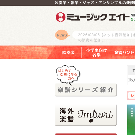
吹奏楽・器楽・ジャズ・アンサンブルの楽譜
2026/08/06
[ネット音源追加]
の演奏を追加。
ロゴ
吹奏楽
小学生向け器楽
金管バンド
飛び