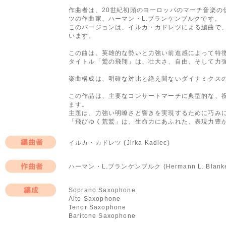
作曲者は、20世紀初頭のヨーロッパのマーチ音楽の
ツの作曲家、ハーマン・L.ブランケンブルクです。
このバージョンは、イルカ・カドレツによる編曲で
います。
この曲は、英雄的な勢いと力強い前進感によって特
タイトル「鷲の飛翔」は、壮大さ、自由、そして力
楽曲構成は、明確な対比と絶え間ないダイナミクス
この作品は、主要なコンサートマーチに典型的な、
ます。
主題は、力強い明瞭さと響きを実現するために巧み
「飛びゆく荒鷲」は、生命力にあふれた、表現力豊
イルカ・カドレツ (Jirka Kadlec)
編曲者
ハーマン・L.ブランケンブルク (Hermann L. Blanke
作曲者
Soprano Saxophone
Alto Saxophone
編成
Tenor Saxophone
Baritone Saxophone