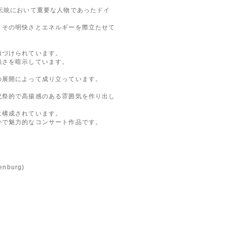
伝統において重要な人物であったドイ
、その明快さとエネルギーを際立たせて
徴づけられています。
強さを暗示しています。
の展開によって成り立っています。
祝祭的で高揚感のある雰囲気を作り出し
に構成されています。
かで魅力的なコンサート作品です。
nburg)