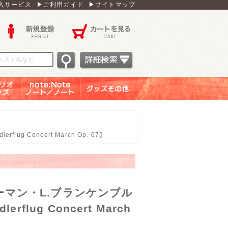
入サービス
▶ご利用ガイド
▶サイトマップ
新規登録
カートを見る
オグッ
note：Note ノー
グッズその他
ズ
ト／ノート
 Concert March Op. 67】
ハーマン・L.ブランケンブル
lug Concert March