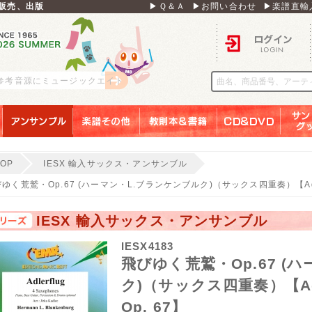
販売、出版
▶Ｑ＆Ａ
▶お問い合わせ
▶楽譜直輸
ログイン
 参考音源にミュージックエイト
アンサンブル
楽譜その他
教則本＆書籍
ＣＤ＆ＤＶＤ
サンリ
TOP
IESX 輸入サックス・アンサンブル
ゆく荒鷲・Op.67 (ハーマン・L.ブランケンブルク)（サックス四重奏）【Adlerflug
IESX 輸入サックス・アンサンブル
IESX4183
飛びゆく荒鷲・Op.67 (
ク)（サックス四重奏）【Adlerf
Op. 67】