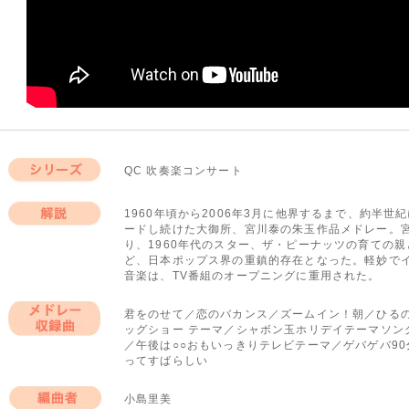
QC 吹奏楽コンサート
シリーズ
1960年頃から2006年3月に他界するまで、約半
ードし続けた大御所、宮川泰の朱玉作品メドレー。
解説
り、1960年代のスター、ザ・ピーナッツの育ての
ど、日本ポップス界の重鎮的存在となった。軽妙で
音楽は、TV番組のオープニングに重用された。
君をのせて／恋のバカンス／ズームイン！朝／ひるの
ッグショー テーマ／シャボン玉ホリデイテーマソン
メドレー収録曲
／午後は○○おもいっきりテレビテーマ／ゲバゲバ9
ってすばらしい
小島里美