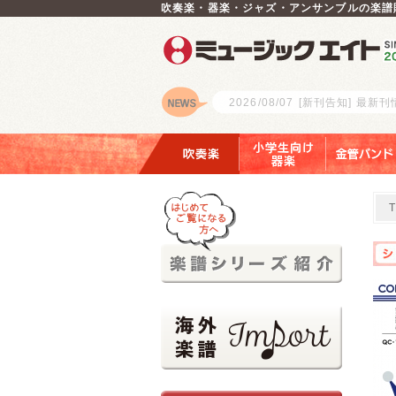
吹奏楽・器楽・ジャズ・アンサンブルの楽譜
2026/08/07
[新刊告知] 最新
ロゴ
吹奏楽
小学生向け器楽
金管バンド