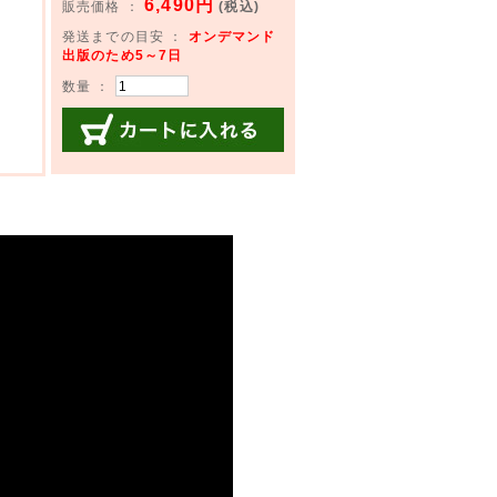
6,490円
販売価格 ：
(税込)
発送までの目安 ：
オンデマンド
出版のため5～7日
数量 ：
カートに入れる