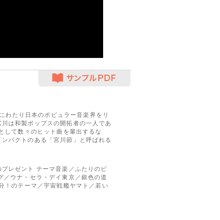
サンプルPDF
世紀にわたり日本のポピュラー音楽界をリ
宮川は和製ポップスの開拓者の一人であ
親として数々のヒット曲を輩出するな
インパクトのある「宮川節」と呼ばれる
プレゼント テーマ音楽／ふたりのビ
グ／ウナ・セラ・デイ東京／銀色の道
0分！のテーマ／宇宙戦艦ヤマト／若い