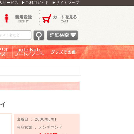
入サービス
▶ご利用ガイド
▶サイトマップ
新規登録
カートを見る
オグッ
note：Note ノー
グッズその他
ズ
ト／ノート
デイ
出版日 ： 2006/06/01
商品状態 ： オンデマンド