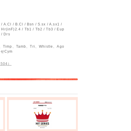
 / A.Cl / B.Cl / Bsn / S.sx / A.sx1 /
/ Hr(inF)2.4 / Tb1 / Tb2 / Tb3 / Eup
 / Drs
Vib、Timp、Tamb、Tri、Whistle、Ago
わせCym
D504）