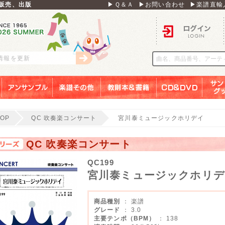
販売、出版
▶Ｑ＆Ａ
▶お問い合わせ
▶楽譜直輸
ログイン
刊情報を更新
アンサンブル
楽譜その他
教則本＆書籍
ＣＤ＆ＤＶＤ
サンリ
TOP
QC 吹奏楽コンサート
宮川泰ミュージックホリデイ
QC 吹奏楽コンサート
QC199
宮川泰ミュージックホリ
商品種別
： 楽譜
グレード
： 3.0
主要テンポ（BPM）
： 138