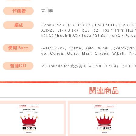
編曲者
宮川泰
作曲者
Cond / Pic / Fl1 / Fl2 / Ob / EsCl / Cl1 / Cl2 / Cl3
A.sx2 / T.sx / B.sx / Tp1 / Tp2 / Tp3 / Hr(inF)1.3 
編成
h(T.C) / Euph(B.C) / Tuba / St.Bs / Perc1 / Perc2
(Perc1)Glck、Chime、Xylo、W.bell / (Perc2)
go、Conga、Guiro、Mari、Claves、W.bell、合
使用Perc.
M8 sounds for 吹奏楽-004（M8CD-504）（M8C
音源CD
関連商品