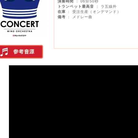
演奏時間
： 06分50秒
トランペット最高音
： ラ五線外
在庫
： 受注生産（オンデマンド）
備考
： メドレー曲
実演参考音源