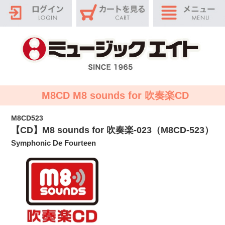
M8CD M8 sounds for 吹奏楽CD
M8CD523
【CD】M8 sounds for 吹奏楽-023（M8CD-523）
Symphonic De Fourteen