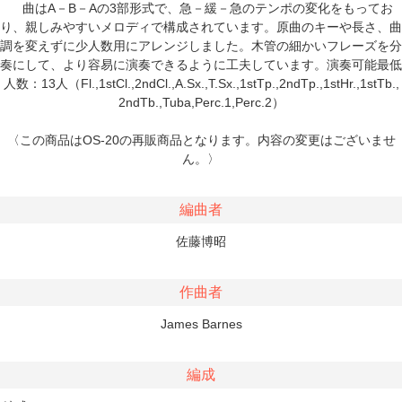
曲はA－B－Aの3部形式で、急－緩－急のテンポの変化をもってお
り、親しみやすいメロディで構成されています。原曲のキーや長さ、曲
調を変えずに少人数用にアレンジしました。木管の細かいフレーズを分
奏にして、より容易に演奏できるように工夫しています。演奏可能最低
人数：13人（Fl.,1stCl.,2ndCl.,A.Sx.,T.Sx.,1stTp.,2ndTp.,1stHr.,1stTb.,
2ndTb.,Tuba,Perc.1,Perc.2）
〈この商品はOS-20の再販商品となります。内容の変更はございませ
ん。〉
編曲者
佐藤博昭
作曲者
James Barnes
編成