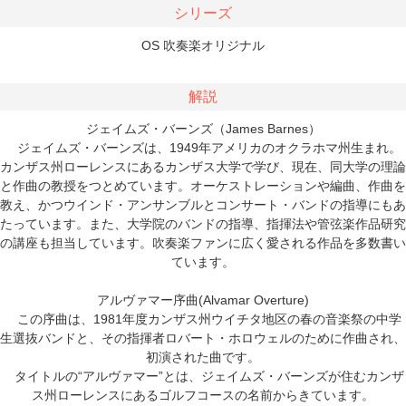
シリーズ
OS 吹奏楽オリジナル
解説
ジェイムズ・バーンズ（James Barnes）
ジェイムズ・バーンズは、1949年アメリカのオクラホマ州生まれ。
カンザス州ローレンスにあるカンザス大学で学び、現在、同大学の理論
と作曲の教授をつとめています。オーケストレーションや編曲、作曲を
教え、かつウインド・アンサンブルとコンサート・バンドの指導にもあ
たっています。また、大学院のバンドの指導、指揮法や管弦楽作品研究
の講座も担当しています。吹奏楽ファンに広く愛される作品を多数書い
ています。
アルヴァマー序曲(Alvamar Overture)
この序曲は、1981年度カンザス州ウイチタ地区の春の音楽祭の中学
生選抜バンドと、その指揮者ロバート・ホロウェルのために作曲され、
初演された曲です。
タイトルの“アルヴァマー”とは、ジェイムズ・バーンズが住むカンザ
ス州ローレンスにあるゴルフコースの名前からきています。