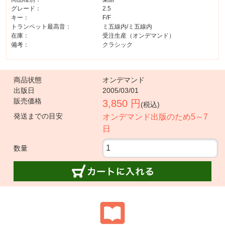
グレード：
2.5
キー：
F/F
トランペット最高音：
ミ五線内/ミ五線内
在庫：
受注生産（オンデマンド）
備考：
クラシック
商品状態
オンデマンド
出版日
2005/03/01
販売価格
3,850 円
(税込)
発送までの目安
オンデマンド出版のため5～7
日
数量