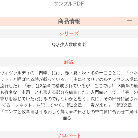
商品情報
シリーズ
QQ 少人数吹奏楽
解説
ヴィヴァルディの「四季」には、春・夏・秋・冬の一曲ごとに、「ソネ
ット」と呼ばれる詩が載っている。（主にイタリアのルネッサンス期に
流行した） 「春」は3楽章で構成されているが、ここでは1、3楽章の最
も有名な「主題」とも言える部分を編曲した。入門編として、「春」の
香りを感じていただけるのではないかと思う。次に、その部分に記され
てる「ソネット」を記しておく。第1楽章：「春が来た」／第3楽章：
「ニンフと牧童達はうるわしく輝く春の日ざしの中で笛に合わせて踊り
踊る」
ソロパート