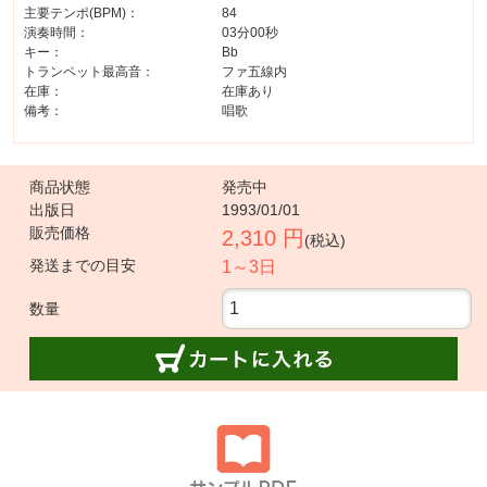
主要テンポ(BPM)：
84
演奏時間：
03分00秒
キー：
Bb
トランペット最高音：
ファ五線内
在庫：
在庫あり
備考：
唱歌
商品状態
発売中
出版日
1993/01/01
販売価格
2,310 円
(税込)
発送までの目安
1～3日
数量