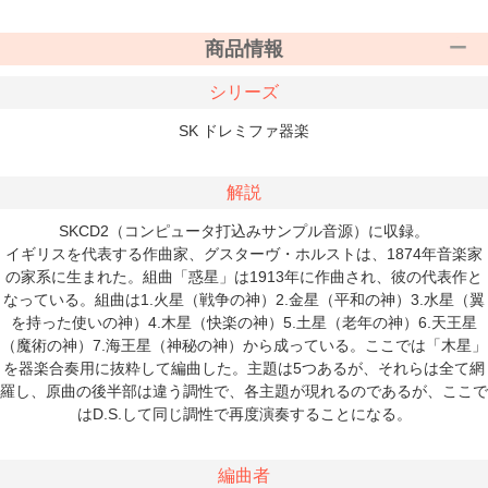
商品情報
シリーズ
SK ドレミファ器楽
解説
SKCD2（コンピュータ打込みサンプル音源）に収録。
イギリスを代表する作曲家、グスターヴ・ホルストは、1874年音楽家
の家系に生まれた。組曲「惑星」は1913年に作曲され、彼の代表作と
なっている。組曲は1.火星（戦争の神）2.金星（平和の神）3.水星（翼
を持った使いの神）4.木星（快楽の神）5.土星（老年の神）6.天王星
（魔術の神）7.海王星（神秘の神）から成っている。ここでは「木星」
を器楽合奏用に抜粋して編曲した。主題は5つあるが、それらは全て網
羅し、原曲の後半部は違う調性で、各主題が現れるのであるが、ここで
はD.S.して同じ調性で再度演奏することになる。
編曲者