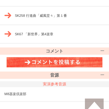
SK258 行進曲「威風堂々」第１番
SK67 「新世界」第4楽章
コメント
音源
実演参考音源
M8器楽倶楽部