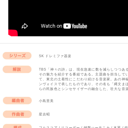
SK ドレミファ器楽
シリーズ
TBS「神々の詩」は、現在急速に数を減らしつつあ
その魅力を紹介する番組である。主題曲を担当して
解説
て、東北の土着性にこだわり続ける音楽家。あの神
ンヴォイスで表したものであり、その名も「縄文ま
らの民族色とシンセサイザーの融合した、壮大な音
小島里美
編曲者
星吉昭
作曲者
フルスコア / リコーダー / 鍵盤ハーモニカ / 木琴 /