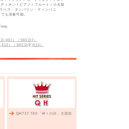
ィオン / ピアノ / フルート / 小太鼓
・クラベス・タンバリン・ティンパニ
くても演奏可能。
Timp
D-007）（SKCD7）
510）（SKCD(P)510）
QH737
TBS「神々の詩」主題歌