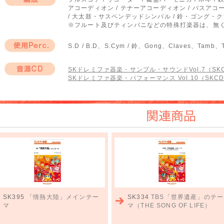
アコーディオン / テナーアコーディオン / バスアコーデ
編成
/ 大太鼓・サスペンデッドシンバル / 鈴・ゴング
※フルート及びティンパニなどの特殊打楽器は、無
S.D / B.D、S.Cym / 鈴、Gong、Claves、Tamb、
使用Perc.
SKドレミファ器楽・サンプル・サウンドVol.7（SKC
SKドレミファ器楽・パフォーマンス Vol.10（SKCD-
音源CD
関連商品
SK395
「情熱大陸」メインテー
SK334
TBS「世界遺産」のテー
マ
マ（THE SONG OF LIFE）