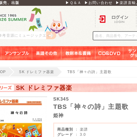
販売、出版
▶Ｑ＆Ａ
▶お問い合わせ
▶楽譜直輸
ログイン
 参考音源にミュージックエイト
アンサンブル
楽譜その他
教則本＆書籍
ＣＤ＆ＤＶＤ
サンリ
TOP
SK ドレミファ器楽
TBS「神々の詩」主題歌
SK ドレミファ器楽
SK345
TBS「神々の詩」主題歌
姫神
商品種別
： 楽譜
グレード
： 3.0