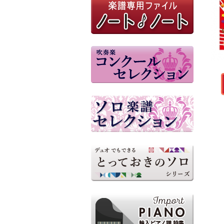
M8器楽倶楽部
コンピュータ打ち込み