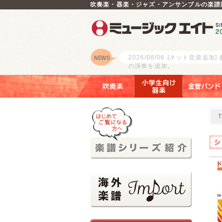
吹奏楽・器楽・ジャズ・アンサンブルの楽譜
2026/08/06
[ネット音源追加]
の演奏を追加。
ロゴ
吹奏楽
小学生向け器楽
金管バンド