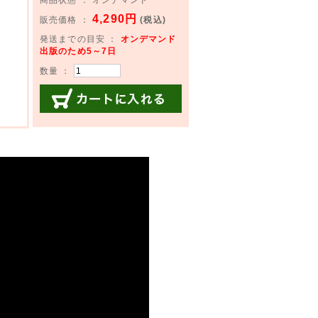
4,290円
販売価格 ：
(税込)
発送までの目安 ：
オンデマンド
出版のため5～7日
数量 ：
カートに入れる