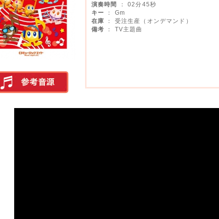
演奏時間
： 02分45秒
キー
： Gm
在庫
： 受注生産（オンデマンド）
備考
： TV主題曲
実演参考音源