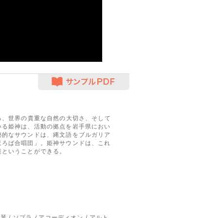
サンプルPDF
る、世界の貴重な自然の大切さ、そして
いる姫神は、活動の拠点を岩手県におい
秘的なサウンドは、縄文語をブルガリア
ほろば合唱団」。姫神サウンドは、これ
楽ということができる。
 鉄琴 / ソプラノアコーディオン / アルト