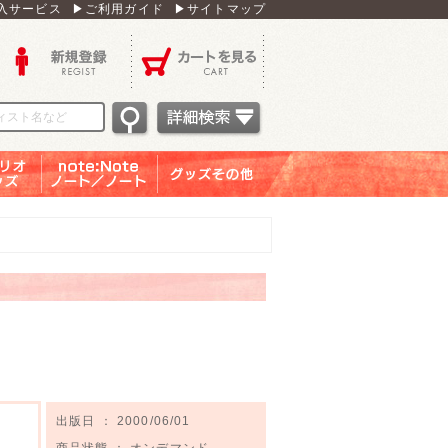
入サービス
▶ご利用ガイド
▶サイトマップ
新規登録
カートを見る
オグッ
note：Note ノー
グッズその他
ズ
ト／ノート
出版日 ： 2000/06/01
商品状態 ： オンデマンド