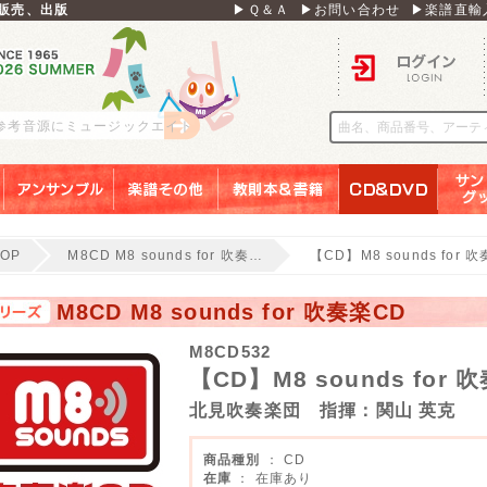
販売、出版
▶Ｑ＆Ａ
▶お問い合わせ
▶楽譜直輸
ログイン
 参考音源にミュージックエイト
アンサンブル
楽譜その他
教則本＆書籍
ＣＤ＆ＤＶＤ
サンリ
TOP
M8CD M8 sounds for 吹奏…
【CD】M8 sounds for 
M8CD M8 sounds for 吹奏楽CD
M8CD532
【CD】M8 sounds for 
北見吹奏楽団 指揮：関山 英克
商品種別
： CD
在庫
： 在庫あり