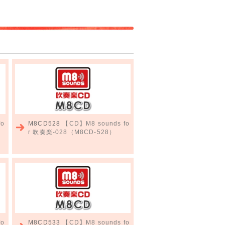
fo
M8CD528
【CD】M8 sounds fo
r 吹奏楽-028（M8CD-528）
fo
M8CD533
【CD】M8 sounds fo