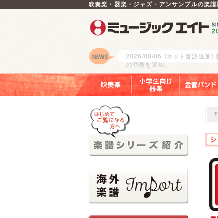
吹奏楽・器楽・ジャズ・アンサンブルの楽譜
2026/08/06
[ネット音源追加]
の演奏を追加。
ロゴ
吹奏楽
小学生向け器楽
金管バンド