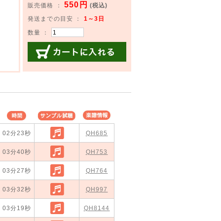
550円
販売価格 ：
(税込)
発送までの目安 ：
1～3日
数量 ：
カートに入れる
時間
サンプル試
楽譜情報
02分23秒
聴
QH685
オーケスト
03分40秒
QH753
03分27秒
QH764
03分32秒
QH997
03分19秒
QH8144