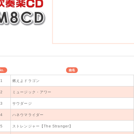
No.
曲名
1
燃えよドラゴン
北見吹奏楽団
東京佼成ウインド
ラ
2
ミュージック・アワー
北見吹奏楽団
3
サウダージ
北見吹奏楽団
4
ハネウマライダー
北見吹奏楽団
5
ストレンジャー【The Stranger】
北見吹奏楽団