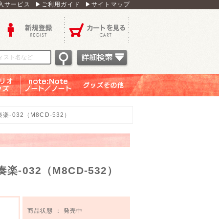
入サービス
▶ご利用ガイド
▶サイトマップ
新規登録
カートを見る
オグッ
note：Note ノー
グッズその他
ズ
ト／ノート
吹奏楽-032（M8CD-532）
吹奏楽-032（M8CD-532）
商品状態 ： 発売中