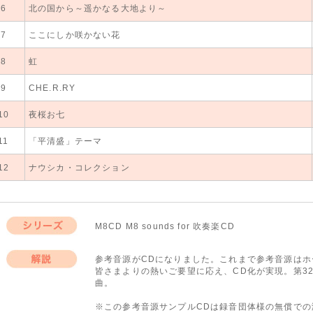
6
北の国から～遥かなる大地より～
東京佼成ウインド
北見吹奏楽団
ラ
7
ここにしか咲かない花
北見吹奏楽団
8
虹
北見吹奏楽団
9
CHE.R.RY
北見吹奏楽団
10
夜桜お七
北見吹奏楽団
11
「平清盛」テーマ
北見吹奏楽団
12
ナウシカ・コレクション
北見吹奏楽団
M8CD M8 sounds for 吹奏楽CD
シリーズ
参考音源がCDになりました。これまで参考音源は
皆さまよりの熱いご要望に応え、CD化が実現。第3
解説
曲。
※この参考音源サンプルCDは録音団体様の無償で