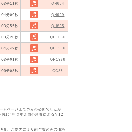
03分11秒
QH664
オーケスト
04分06秒
QH959
03分55秒
QH895
03分20秒
QH1030
04分49秒
QH1338
03分01秒
QH1339
06分08秒
QC88
ホームページ上でのみの公開でしたが、
2弾は北見吹奏楽団の演奏による全12
の演奏、ご協力により制作費のみの価格