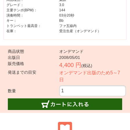
グレード：
3.0
主要テンポ(BPM)：
144
演奏時間：
03分20秒
キー：
Bb
トランペット最高音：
ファ五線内
在庫：
受注生産（オンデマンド）
商品状態
オンデマンド
出版日
2008/05/01
販売価格
4,400 円
(税込)
発送までの目安
オンデマンド出版のため5～7
日
数量