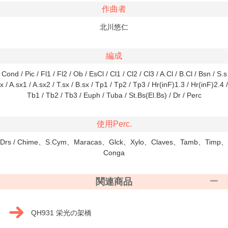
作曲者
北川悠仁
編成
Cond / Pic / Fl1 / Fl2 / Ob / EsCl / Cl1 / Cl2 / Cl3 / A.Cl / B.Cl / Bsn / S.s
x / A.sx1 / A.sx2 / T.sx / B.sx / Tp1 / Tp2 / Tp3 / Hr(inF)1.3 / Hr(inF)2.4 /
Tb1 / Tb2 / Tb3 / Euph / Tuba / St.Bs(El.Bs) / Dr / Perc
使用Perc.
Drs / Chime、S.Cym、Maracas、Glck、Xylo、Claves、Tamb、Timp、
Conga
関連商品
QH931 栄光の架橋