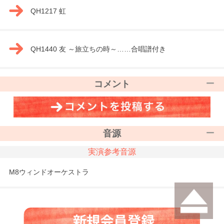
QH1217 虹
QH1440 友 ～旅立ちの時～……合唱譜付き
コメント
音源
実演参考音源
M8ウィンドオーケストラ