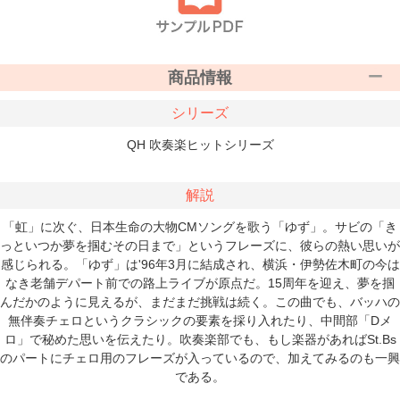
商品情報
シリーズ
QH 吹奏楽ヒットシリーズ
解説
「虹」に次ぐ、日本生命の大物CMソングを歌う「ゆず」。サビの「き
っといつか夢を掴むその日まで」というフレーズに、彼らの熱い思いが
感じられる。「ゆず」は'96年3月に結成され、横浜・伊勢佐木町の今は
なき老舗デパート前での路上ライブが原点だ。15周年を迎え、夢を掴
んだかのように見えるが、まだまだ挑戦は続く。この曲でも、バッハの
無伴奏チェロというクラシックの要素を採り入れたり、中間部「Dメ
ロ」で秘めた思いを伝えたり。吹奏楽部でも、もし楽器があればSt.Bs
のパートにチェロ用のフレーズが入っているので、加えてみるのも一興
である。