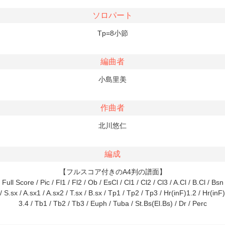
ソロパート
Tp=8小節
編曲者
小島里美
作曲者
北川悠仁
編成
【フルスコア付きのA4判の譜面】
Full Score / Pic / Fl1 / Fl2 / Ob / EsCl / Cl1 / Cl2 / Cl3 / A.Cl / B.Cl / Bsn
/ S.sx / A.sx1 / A.sx2 / T.sx / B.sx / Tp1 / Tp2 / Tp3 / Hr(inF)1.2 / Hr(inF)
3.4 / Tb1 / Tb2 / Tb3 / Euph / Tuba / St.Bs(El.Bs) / Dr / Perc