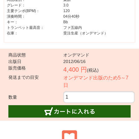
グレード：
3.0
主要テンポ(BPM)：
120
演奏時間：
04分40秒
キー：
Bb
トランペット最高音：
ファ五線内
在庫：
受注生産（オンデマンド）
商品状態
オンデマンド
出版日
2012/06/16
販売価格
4,400 円
(税込)
発送までの目安
オンデマンド出版のため5～7
日
数量