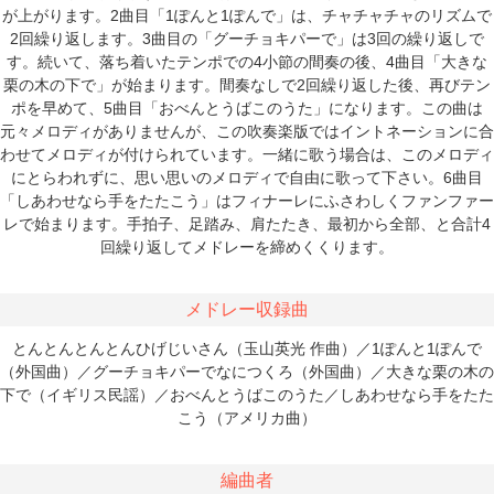
が上がります。2曲目「1ぽんと1ぽんで」は、チャチャチャのリズムで
2回繰り返します。3曲目の「グーチョキパーで」は3回の繰り返しで
す。続いて、落ち着いたテンポでの4小節の間奏の後、4曲目「大きな
栗の木の下で」が始まります。間奏なしで2回繰り返した後、再びテン
ポを早めて、5曲目「おべんとうばこのうた」になります。この曲は
元々メロディがありませんが、この吹奏楽版ではイントネーションに合
わせてメロディが付けられています。一緒に歌う場合は、このメロディ
にとらわれずに、思い思いのメロディで自由に歌って下さい。6曲目
「しあわせなら手をたたこう」はフィナーレにふさわしくファンファー
レで始まります。手拍子、足踏み、肩たたき、最初から全部、と合計4
回繰り返してメドレーを締めくくります。
メドレー収録曲
とんとんとんとんひげじいさん（玉山英光 作曲）／1ぽんと1ぽんで
（外国曲）／グーチョキパーでなにつくろ（外国曲）／大きな栗の木の
下で（イギリス民謡）／おべんとうばこのうた／しあわせなら手をたた
こう（アメリカ曲）
編曲者