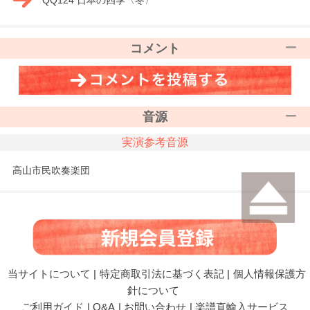
コメント
音源
実演参考音源
高山市民吹奏楽団
当サイトについて
|
特定商取引法に基づく表記
|
個人情報保護方
針について
ご利用ガイド
|
Q&A
|
お問い合わせ
|
楽譜直輸入サービス