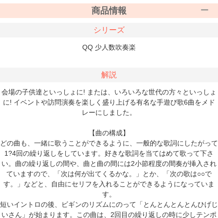
商品情報
シリーズ
QQ 少人数吹奏楽
解説
会場の子供達といっしょに! または、いろいろな世代の方々といっしょ
に! イベントや訪問演奏を楽しく盛り上げる有名な手遊び歌6曲をメド
レーにしました。
【曲の構成】
どの曲も、一緒に歌うことができるように、一般的な歌詞にしたがって
1?4回の繰り返しをしています。好きな歌詞を当てはめて歌って下さ
い。曲の繰り返しの間や、曲と曲の間には2小節程度の間奏が挿入され
ていますので、「次は何が出てくるかな。」とか、「次の歌は○○で
す。」などと、自由にセリフを入れることができるようになっていま
す。
短いイントロの後、ビギンのリズムにのって「とんとんとんとんひげじ
いさん」が始まります。この曲は、2回目の繰り返しの時に少しテンポ