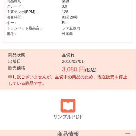
商品種別：
楽譜
グレード：
3.0
主要テンポ(BPM)：
128
演奏時間：
03分20秒
キー：
Eb
トランペット最高音：
ファ五線内
備考：
外国曲
商品状態
品切れ
出版日
2010/02/01
販売価格
3,080 円
(税込)
申し訳ございませんが、品切中の商品のため、現在販売を停止
している商品です。
商品情報