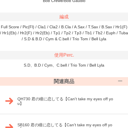
Bob Crewe/Bob Gaudio
編成
Full Score / Pic(Fl) / Cla1 / Cla2 / B.Cla / A.Sax / T.Sax / B.Sax / Hr1(F)
/ Hr1(Eb) / Hr2(F) / Hr2(Eb) / Tp1 / Tp2 / Tp3 / Tb1 / Tb2 / Euph / Tuba
/ S.D & B.D / Cym & C.bell / Trio Tom / Bell Lyla
使用Perc.
S.D、B.D / Cym、C.bell / Trio Tom / Bell Lyla
関連商品
QH730 君の瞳に恋してる【Can't take my eyes off yo
u】
SB160 君の瞳に恋してる【Can't take my eyes off yo