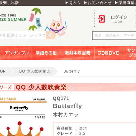
販売、出版
▶Ｑ＆Ａ
▶お問い合わせ
▶楽譜直輸
ログイン
 参考音源にミュージックエイト
アンサンブル
楽譜その他
教則本＆書籍
ＣＤ＆ＤＶＤ
サンリ
TOP
QQ 少人数吹奏楽
Butterfly
QQ 少人数吹奏楽
QQ171
Butterfly
木村カエラ
商品種別
： 楽譜
グレード
： 2.5