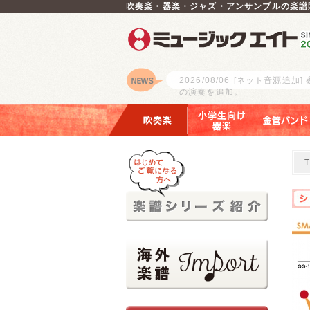
吹奏楽・器楽・ジャズ・アンサンブルの楽譜
2026/08/06
[ネット音源追加]
の演奏を追加。
ロゴ
吹奏楽
小学生向け器楽
金管バンド