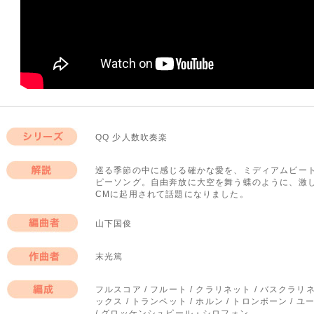
QQ 少人数吹奏楽
シリーズ
巡る季節の中に感じる確かな愛を、ミディアムビー
ピーソング。自由奔放に大空を舞う蝶のように、激
解説
CMに起用されて話題になりました。
山下国俊
編曲者
末光篤
作曲者
フルスコア / フルート / クラリネット / バスクラ
ックス / トランペット / ホルン / トロンボーン / 
編成
/ グロッケンシュピール・シロフォン