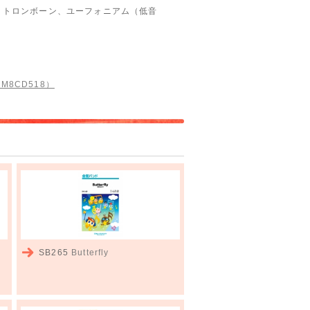
、トロンボーン、ユーフォニアム（低音
（M8CD518）
SB265
Butterfly