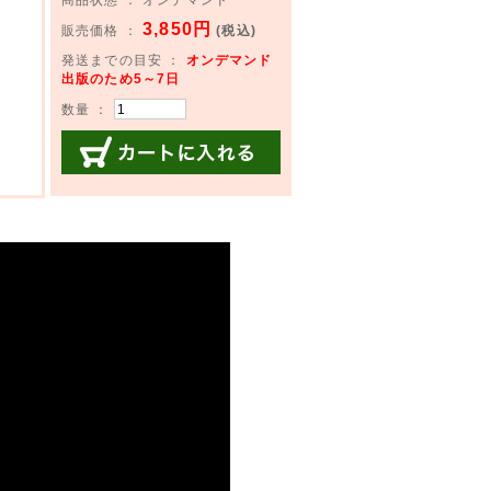
3,850円
販売価格 ：
(税込)
発送までの目安 ：
オンデマンド
出版のため5～7日
数量 ：
カートに入れる