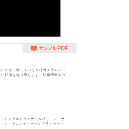
サンプルPDF
トにのせて綴っていく木村カエラのハッ
しい転調を繰り返します。結婚情報誌の
リネット / アルト＆テナー＆バリトン・サ
ユーフォニアム / テューバ / ドラムセット