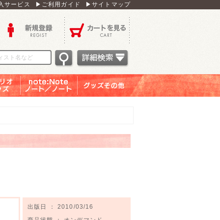
入サービス
▶ご利用ガイド
▶サイトマップ
新規登録
カートを見る
オグッ
note：Note ノー
グッズその他
ズ
ト／ノート
出版日 ： 2010/03/16
商品状態 ： オンデマンド