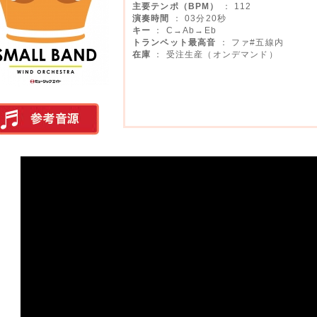
主要テンポ（BPM）
： 112
演奏時間
： 03分20秒
キー
： C→Ab→Eb
トランペット最高音
： ファ#五線内
在庫
： 受注生産（オンデマンド）
実演参考音源