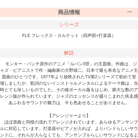
商品情報
シリーズ
FLE フレックス・カルテット（四声部+打楽器）
解説
モンキー・パンチ原作のアニメ「ルパン3世」の主題曲。作曲は、ジ
ャズ・ピアニストで作・編曲家の大野雄二。日本で最も有名なアニメ主
題曲のひとつです。1977年より放映されたTV第2シリーズで初めて登
場しましたが、歌詞のないインストゥルメンタルによるテーマ曲は、当
時とても珍しいものでした。その後ボーカル版をはじめ、膨大な数のア
レンジ版が作られています。ジャズのエッセンスが盛りこまれた疾走感
あふれるサウンドの魅力は、今も色あせることがありません。
【アレンジャーより】
ほぼ原曲と同様の流れでアレンジされています。あらゆるアンサンブ
ルに対応しています。打楽器やピアノが入れば、よりバンドらしいサウ
ンドに、それらが入らなくても、アンサンブルらしいサウンドになるよ