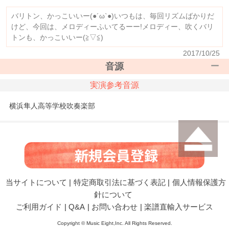
バリトン、かっこいいー(●´ω`●)いつもは、毎回リズムばかりだ
けど、今回は、メロディーふいてるーー!メロディー、吹くバリ
トンも、かっこいいー(≧▽≦)
2017/10/25
音源
実演参考音源
横浜隼人高等学校吹奏楽部
当サイトについて
|
特定商取引法に基づく表記
|
個人情報保護方
針について
ご利用ガイド
|
Q&A
|
お問い合わせ
|
楽譜直輸入サービス
Copyright © Music Eight,Inc. All Rights Reserved.