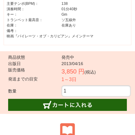
主要テンポ(BPM)：
138
演奏時間：
01分40秒
キー：
Gm
トランペット最高音：
ソ五線外
在庫：
在庫あり
備考：
映画『パイレーツ・オブ・カリビアン』メインテーマ
商品状態
発売中
出版日
2013/04/16
販売価格
3,850 円
(税込)
発送までの目安
1～3日
数量