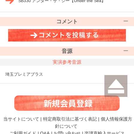
SB330 アンダー・ザ・シー【Under the Sea】
コメント
音源
実演参考音源
埼玉プレミアブラス
当サイトについて
|
特定商取引法に基づく表記
|
個人情報保護方
針について
ご利用ガイド
|
Q&A
|
お問い合わせ
|
楽譜直輸入サービス