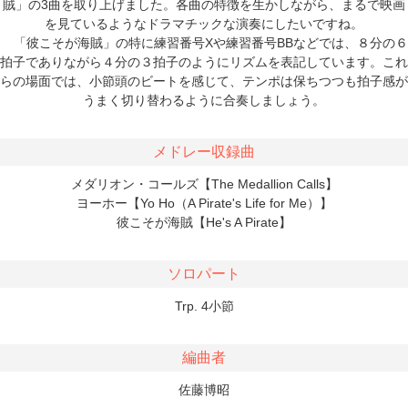
賊」の3曲を取り上げました。各曲の特徴を生かしながら、まるで映画
を見ているようなドラマチックな演奏にしたいですね。
「彼こそが海賊」の特に練習番号Xや練習番号BBなどでは、８分の６
拍子でありながら４分の３拍子のようにリズムを表記しています。これ
らの場面では、小節頭のビートを感じて、テンポは保ちつつも拍子感が
うまく切り替わるように合奏しましょう。
メドレー収録曲
メダリオン・コールズ【The Medallion Calls】
ヨーホー【Yo Ho（A Pirate's Life for Me）】
彼こそが海賊【He's A Pirate】
ソロパート
Trp. 4小節
編曲者
佐藤博昭