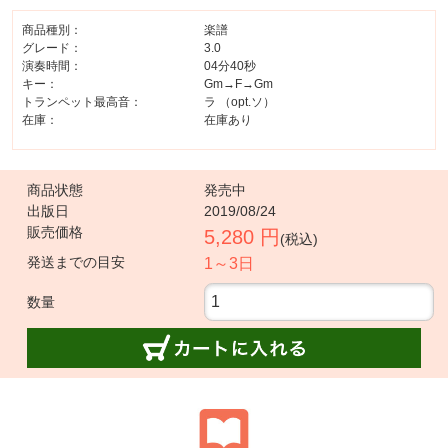
商品種別：
楽譜
グレード：
3.0
演奏時間：
04分40秒
キー：
Gm→F→Gm
トランペット最高音：
ラ （opt.ソ）
在庫：
在庫あり
商品状態
発売中
出版日
2019/08/24
販売価格
5,280 円
(税込)
発送までの目安
1～3日
数量