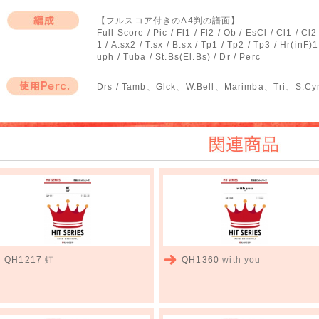
作曲者
【フルスコア付きのA4判の譜面】
Full Score / Pic / Fl1 / Fl2 / Ob / EsCl / Cl1 / Cl2 
編成
1 / A.sx2 / T.sx / B.sx / Tp1 / Tp2 / Tp3 / Hr(inF)
uph / Tuba / St.Bs(El.Bs) / Dr / Perc
Drs / Tamb、Glck、W.Bell、Marimba、Tri、S.C
使用Perc.
関連商品
QH1217
虹
QH1360
with you