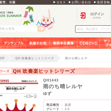
販売、出版
▶Ｑ＆Ａ
▶お問い合わせ
▶楽譜直輸
ログイン
刊情報を更新
アンサンブル
楽譜その他
教則本＆書籍
ＣＤ＆ＤＶＤ
サンリ
TOP
QH 吹奏楽ヒットシリーズ
雨のち晴レルヤ
QH 吹奏楽ヒットシリーズ
QH1443
雨のち晴レルヤ
ゆず
商品種別
： 楽譜
グレード
： 3.0