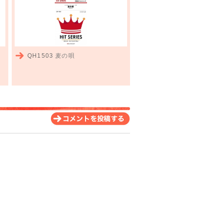
QH1503
麦の唄