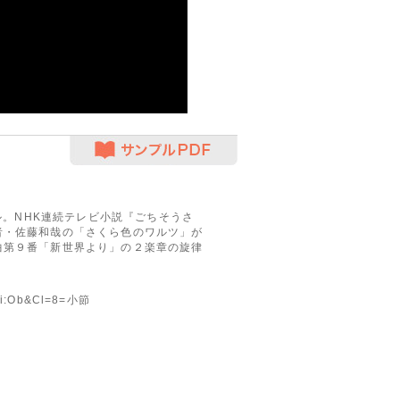
サンプルPDF
グル。NHK連続テレビ小説『ごちそうさ
者・佐藤和哉の「さくら色のワルツ」が
曲第９番「新世界より」の２楽章の旋律
oli:Ob&Cl=8=小節