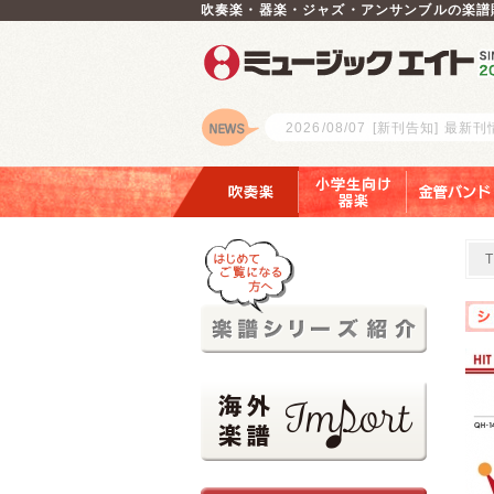
吹奏楽・器楽・ジャズ・アンサンブルの楽譜
2026/08/07
[新刊告知] 最新
ロゴ
吹奏楽
小学生向け器楽
金管バンド