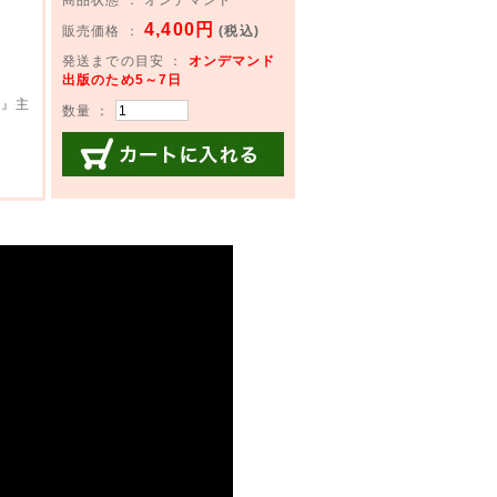
4,400円
販売価格 ：
(税込)
発送までの目安 ：
オンデマンド
出版のため5～7日
ん』主
数量 ：
カートに入れる