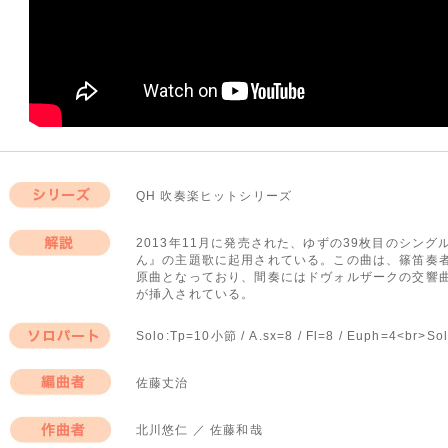
QH 吹奏楽ヒットシリーズ
シリーズ
2013年11月に発売された、ゆずの39枚目のシン
ん』の主題歌に起用されている。この曲は、篠笛奏
解説
原曲となっており、間奏にはドヴォルザークの交響
が挿入されている。
Solo:Tp=10小節 / A.sx=8 / Fl=8 / Euph=4<br>S
ソロパート
佐藤丈治
編曲者
北川悠仁 ／ 佐藤和哉