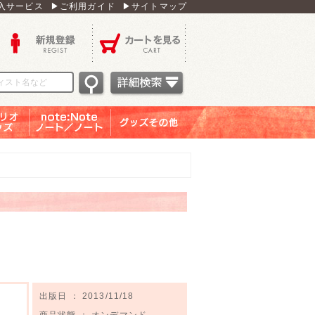
入サービス
▶ご利用ガイド
▶サイトマップ
新規登録
カートを見る
オグッ
note：Note ノー
グッズその他
ズ
ト／ノート
出版日 ： 2013/11/18
商品状態 ： オンデマンド