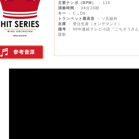
主要テンポ（BPM）
： 116
演奏時間
： 04分20秒
キー
： C→Db
トランペット最高音
： ソ五線外
在庫
： 受注生産（オンデマンド）
備考
： NHK連続テレビ小説『ごちそうさ
題歌
実演参考音源