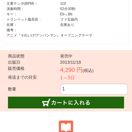
主要テンポ(BPM)：
110
演奏時間：
02分30秒
キー：
Eb→Bb
トランペット最高音：
ファ五線内
在庫：
在庫あり
備考：
アニメ『それいけ!アンパンマン』オープニングテーマ
商品状態
発売中
出版日
2013/11/18
販売価格
4,290 円
(税込)
発送までの目安
1～3日
数量