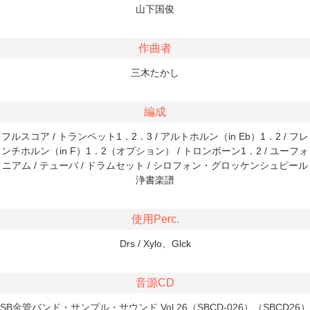
山下国俊
作曲者
三木たかし
編成
フルスコア / トランペット1．2．3 / アルトホルン（in Eb）1．2 / フレ
ンチホルン（in F）1．2（オプション） / トロンボーン1．2 / ユーフォ
ニアム / テューバ / ドラムセット / シロフォン・グロッケンシュピール
浄書楽譜
使用Perc.
Drs / Xylo、Glck
音源CD
SB金管バンド・サンプル・サウンド Vol.26（SBCD-026）（SBCD26）