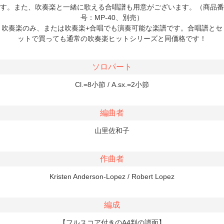
す。また、吹奏楽と一緒に歌える合唱譜も用意がございます。（商品番
号：MP-40、別売）
吹奏楽のみ、または吹奏楽+合唱でも演奏可能な楽譜です。合唱譜とセ
ットで買っても通常の吹奏楽ヒットシリーズと同価格です！
ソロパート
Cl.=8小節 / A.sx.=2小節
編曲者
山里佐和子
作曲者
Kristen Anderson-Lopez / Robert Lopez
編成
【フルスコア付きのA4判の譜面】