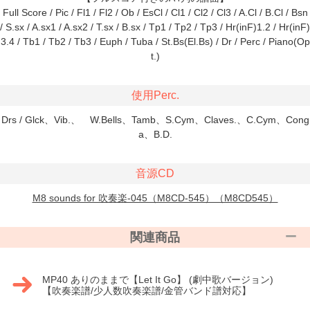
Full Score / Pic / Fl1 / Fl2 / Ob / EsCl / Cl1 / Cl2 / Cl3 / A.Cl / B.Cl / Bsn
/ S.sx / A.sx1 / A.sx2 / T.sx / B.sx / Tp1 / Tp2 / Tp3 / Hr(inF)1.2 / Hr(inF)
3.4 / Tb1 / Tb2 / Tb3 / Euph / Tuba / St.Bs(El.Bs) / Dr / Perc / Piano(Op
t.)
使用Perc.
Drs / Glck、Vib.、 W.Bells、Tamb、S.Cym、Claves.、C.Cym、Cong
a、B.D.
音源CD
M8 sounds for 吹奏楽-045（M8CD-545）（M8CD545）
関連商品
MP40 ありのままで【Let It Go】 (劇中歌バージョン)
【吹奏楽譜/少人数吹奏楽譜/金管バンド譜対応】