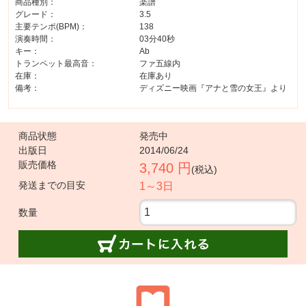
商品種別：
楽譜
グレード：
3.5
主要テンポ(BPM)：
138
演奏時間：
03分40秒
キー：
Ab
トランペット最高音：
ファ五線内
在庫：
在庫あり
備考：
ディズニー映画『アナと雪の女王』より
商品状態
発売中
出版日
2014/06/24
販売価格
3,740 円
(税込)
発送までの目安
1～3日
数量