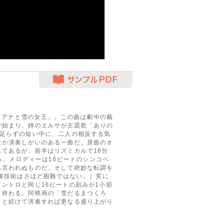
サンプルPDF
画「アナと雪の女王」。この曲は劇中の戴
で始まり、姉のエルサが主題歌「ありの
分足らずの短い中に、二人の相反する気
なか演奏しがいのある一曲だ。原曲のオ
てあるが、前半はリズミカルで16分
れる。メロディーは16ビートのシンコペ
も言われぬものだ。そして絶妙な転調を
演奏技術はさほど困難ではない。）実に
ントロと同じ16ビートの刻みが1小節
り終わる。同映画の「雪だるまつくろ
」と続けて演奏すれば更なる盛り上がり