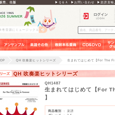
販売、出版
▶Ｑ＆Ａ
▶お問い合わせ
▶楽譜直輸
ログイン
 参考音源にミュージックエイト
アンサンブル
楽譜その他
教則本＆書籍
ＣＤ＆ＤＶＤ
サンリ
TOP
QH 吹奏楽ヒットシリーズ
生まれてはじめて【For The First
QH 吹奏楽ヒットシリーズ
QH1487
生まれてはじめて【For The Fi
】
商品種別
： 楽譜