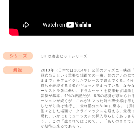
QH 吹奏楽ヒットシリーズ
シリーズ
2013年（日本では2014年）公開のディズニー映
冠式当日という重要な場面での一曲。妹のアナの歌
解説
ままで」をフェイクしたフレーズで絡んでくる。4
持ちを表現する音楽がギュッと詰まっている、なか
ーケストラ版に倣い、ドラムセットを使用せず編曲し
音符が基本。4/4の表記だが、8/8の感覚が求めら
ーションが続くが、これがキマった時の爽快感は得
しながら曲は進行し、最終部分のAdurに至る。（
堂々とした場面で、クライマックスを迎える。最後イ
現れ、いかにもミュージカルの挿入歌らしくあっさ
う」、この「生まれてはじめて」、「ありのままで
が期待出来るであろう。