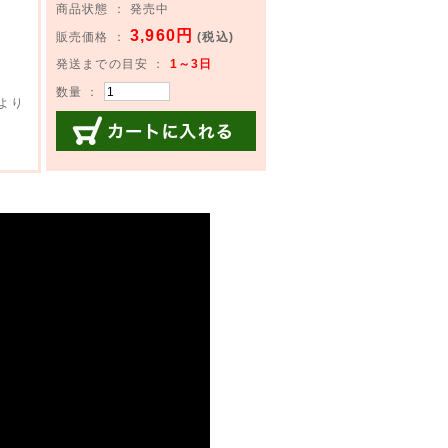
商品状態 ： 発売中
3,960円
販売価格 ：
(税込)
発送までの目安 ：
1～3日
数量 ：
より
カートに入れる