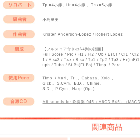
Tp.=4小節、Hr.=4小節 、T.sx=5小節
ソロパート
小島里美
編曲者
Kristen Anderson-Lopez / Robert Lopez
作曲者
【フルスコア付きのA4判の譜面】
Full Score / Pic / Fl1 / Fl2 / Ob / EsCl / Cl1 / Cl2 
編成
1 / A.sx2 / T.sx / B.sx / Tp1 / Tp2 / Tp3 / Hr(inF)
uph / Tuba / St.Bs(El.Bs) / Timp. / Perc
Timp. / Mari、Tri.、Cabaza、Xylo.、
Glck.、S.Cym、B.D.、Chime、
使用Perc.
S.D.、P.Cym、Harp.(Opt.)
M8 sounds for 吹奏楽-045（M8CD-545）（M8C
音源CD
関連商品