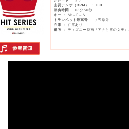
グレード
： 3.5
主要テンポ（BPM）
： 100
演奏時間
： 03分50秒
キー
： Ab→F→A
トランペット最高音
： ソ五線外
在庫
： 在庫あり
備考
： ディズニー映画『アナと雪の女王』
実演参考音源