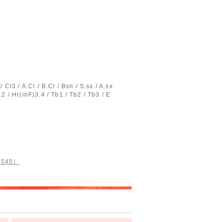
/ Cl3 / A.Cl / B.Cl / Bsn / S.sx / A.sx
1.2 / Hr(inF)3.4 / Tb1 / Tb2 / Tb3 / E
D545）