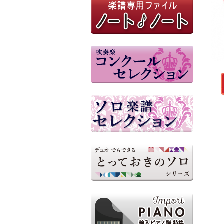
大津シンフォニックバンド／
指揮：中嶋民男