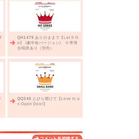
T
QH1479
ありのままで【Let It G
o】 (劇中歌バージョン) ※専用
合唱譜あり（別売）
U
QQ346
とびら開けて【Love Is a
n Open Door】