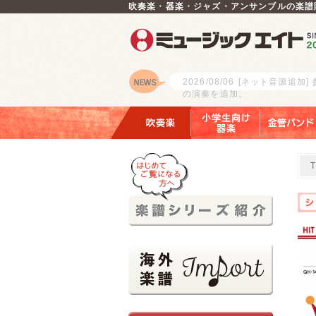
吹奏楽・器楽・ジャズ・アンサンブルの楽譜
2026/08/06
[ネット音源追加]
の演奏を追加。
ロゴ
吹奏楽
小学生向け器楽
金管バンド