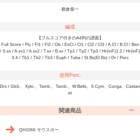
都倉俊一
編成
【フルスコア付きのA4判の譜面】
Full Score / Pic / Fl1 / Fl2 / Ob / EsCl / Cl1 / Cl2 / Cl3 / A.Cl / B.Cl / Bsn
/ S.sx / A.sx1 / A.sx2 / T.sx / B.sx / Tp1 / Tp2 / Tp3 / Hr(inF)1.2 / Hr(inF)
3.4 / Tb1 / Tb2 / Tb3 / Euph / Tuba / St.Bs(El.Bs) / Dr / Perc
使用Perc.
Drs / Glck.、Xylo.、Tamb.、Tamb.、W.Bells、S.Cym、Conga、Castan
et
関連商品
QH1066 サウスポー