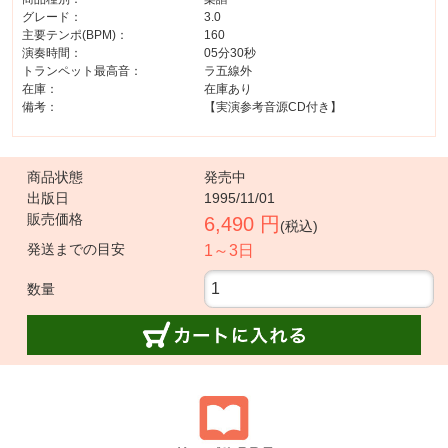
グレード：
3.0
主要テンポ(BPM)：
160
演奏時間：
05分30秒
トランペット最高音：
ラ五線外
在庫：
在庫あり
備考：
【実演参考音源CD付き】
商品状態
発売中
出版日
1995/11/01
販売価格
6,490 円
(税込)
発送までの目安
1～3日
数量