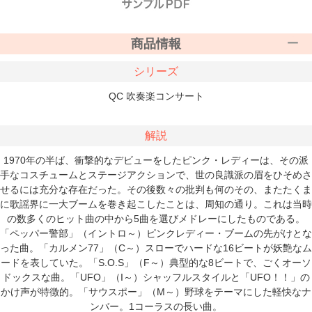
商品情報
シリーズ
QC 吹奏楽コンサート
解説
1970年の半ば、衝撃的なデビューをしたピンク・レディーは、その派
手なコスチュームとステージアクションで、世の良識派の眉をひそめさ
せるには充分な存在だった。その後数々の批判も何のその、またたくま
に歌謡界に一大ブームを巻き起こしたことは、周知の通り。これは当時
の数多くのヒット曲の中から5曲を選びメドレーにしたものである。
「ペッパー警部」（イントロ～）ピンクレディー・ブームの先がけとな
った曲。「カルメン77」（C～）スローでハードな16ビートが妖艶なム
ードを表していた。「S.O.S」（F～）典型的な8ビートで、ごくオーソ
ドックスな曲。「UFO」（I～）シャッフルスタイルと「UFO！！」の
かけ声が特徴的。「サウスポー」（M～）野球をテーマにした軽快なナ
ンバー。1コーラスの長い曲。