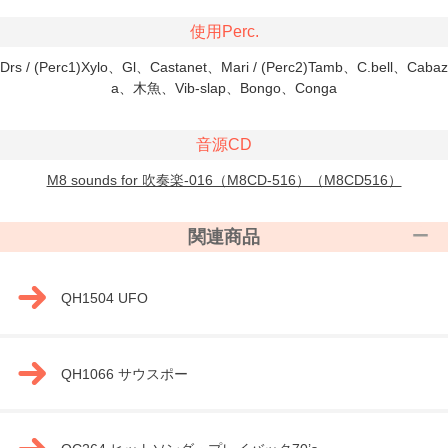
使用Perc.
Drs / (Perc1)Xylo、Gl、Castanet、Mari / (Perc2)Tamb、C.bell、Cabaz
a、木魚、Vib-slap、Bongo、Conga
音源CD
M8 sounds for 吹奏楽-016（M8CD-516）（M8CD516）
関連商品
QH1504 UFO
QH1066 サウスポー