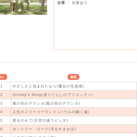
在庫
： 在庫あり
No.
曲名
1
やさしさに包まれたなら(魔女の宅急便)
2
Arrietty's Song(借りぐらしのアリエッティ)
3
風の谷のナウシカ(風の谷のナウシカ)
4
人生のメリーゴーランド (ハウルの動く城)
5
君をのせて(天空の城ラピュタ)
6
カントリー・ロード(耳をすませば)