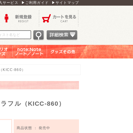
入サービス
▶ご利用ガイド
▶サイトマップ
新規登録
カートを見る
オグッ
note：Note ノー
グッズその他
ズ
ト／ノート
KICC-860）
ラフル（KICC-860）
商品状態 ： 発売中