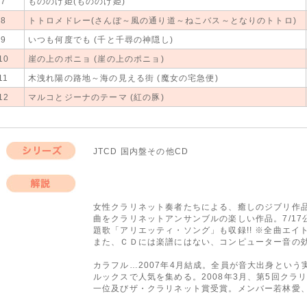
7
もののけ姫(もののけ姫)
8
トトロメドレー(さんぽ～風の通り道～ねこバス～となりのトトロ)
9
いつも何度でも (千と千尋の神隠し)
10
崖の上のポニョ (崖の上のポニョ)
11
木洩れ陽の路地～海の見える街 (魔女の宅急便)
12
マルコとジーナのテーマ (紅の豚)
JTCD 国内盤その他CD
シリーズ
解説
女性クラリネット奏者たちによる、癒しのジブリ作
曲をクラリネットアンサンブルの楽しい作品。7/1
題歌「アリエッティ・ソング」も収録!! ※全曲エ
また、ＣＤには楽譜にはない、コンピューター音の
カラフル…2007年4月結成。全員が音大出身とい
ルックスで人気を集める。2008年3月、第5回クラ
一位及びザ・クラリネット賞受賞。メンバー若林愛