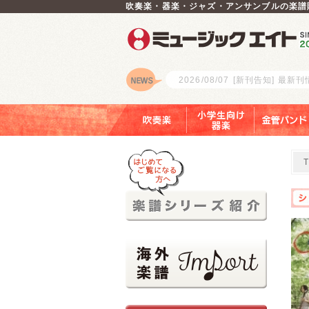
吹奏楽・器楽・ジャズ・アンサンブルの楽譜
2026/08/07
[新刊告知] 最新
ロゴ
吹奏楽
小学生向け器楽
金管バンド