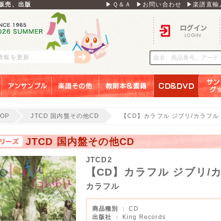
販売、出版
▶Ｑ＆Ａ
▶お問い合わせ
▶楽譜直輸
ログイン
刊情報を更新
アンサンブル
楽譜その他
教則本＆書籍
ＣＤ＆ＤＶＤ
サンリ
TOP
JTCD 国内盤その他CD
【CD】カラフル ジブリ/カラフル（
JTCD 国内盤その他CD
JTCD2
【CD】カラフル ジブリ/カ
カラフル
商品種別
： CD
出版社
： King Records