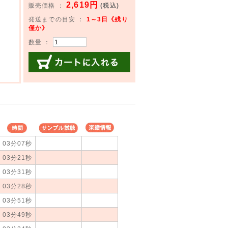
2,619円
販売価格 ：
(税込)
発送までの目安 ：
1～3日《残り
僅か》
数量 ：
カートに入れる
時間
サンプル試
楽譜情報
03分07秒
聴
03分21秒
03分31秒
03分28秒
03分51秒
03分49秒