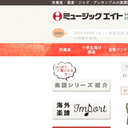
吹奏楽・器楽・ジャズ・アンサンブルの楽譜
2026/08/06
[ネット音源追加]
の演奏を追加。
ロゴ
吹奏楽
小学生向け器楽
金管バンド
【C