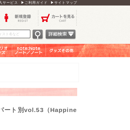
入サービス
▶ご利用ガイド
▶サイトマップ
新規登録
カートを見る
オグッ
note：Note ノー
グッズその他
ズ
ト／ノート
ト別vol.53（Happine