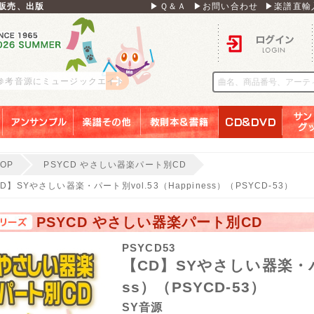
販売、出版
▶Ｑ＆Ａ
▶お問い合わせ
▶楽譜直輸
ログイン
 参考音源にミュージックエイト
アンサンブル
楽譜その他
教則本＆書籍
ＣＤ＆ＤＶＤ
サンリ
TOP
PSYCD やさしい器楽パート別CD
D】SYやさしい器楽・パート別vol.53（Happiness）（PSYCD-53）
PSYCD やさしい器楽パート別CD
PSYCD53
【CD】SYやさしい器楽・パー
ss）（PSYCD-53）
SY音源