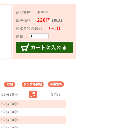
商品状態 ： 発売中
220円
販売価格 ：
(税込)
発送までの目安 ：
1～3日
数量 ：
カートに入れる
時間
サンプル試
楽譜情報
02分30秒
聴
SY53
02分30秒
02分30秒
02分30秒
02分30秒