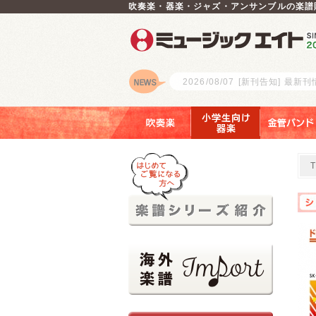
吹奏楽・器楽・ジャズ・アンサンブルの楽譜
2026/08/07
[新刊告知] 最新
ロゴ
吹奏楽
小学生向け器楽
金管バンド