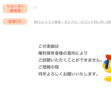
ソ
リコーダー最高
音
SKドレミファ器楽・サンプル・サウンドVol.35（SKC
音源CD