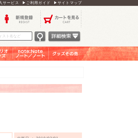
入サービス
▶ご利用ガイド
▶サイトマップ
新規登録
カートを見る
オグッ
note：Note ノー
グッズその他
ズ
ト／ノート