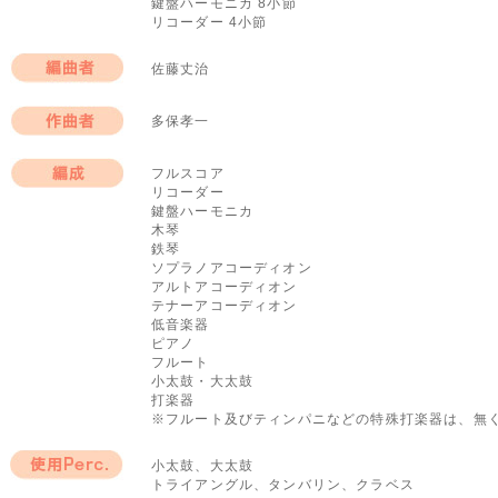
鍵盤ハーモニカ 8小節
ソロパート
リコーダー 4小節
佐藤丈治
編曲者
多保孝一
作曲者
フルスコア
リコーダー
編成
鍵盤ハーモニカ
木琴
鉄琴
ソプラノアコーディオン
アルトアコーディオン
テナーアコーディオン
低音楽器
ピアノ
フルート
小太鼓・大太鼓
打楽器
※フルート及びティンパニなどの特殊打楽器は、無
小太鼓、大太鼓
トライアングル、タンバリン、クラベス
使用Perc.