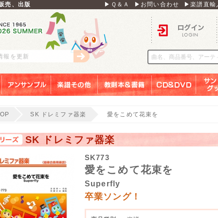
販売、出版
▶Ｑ＆Ａ
▶お問い合わせ
▶楽譜直輸
ログイン
刊情報を更新
アンサンブル
楽譜その他
教則本＆書籍
ＣＤ＆ＤＶＤ
サンリ
TOP
SK ドレミファ器楽
愛をこめて花束を
SK ドレミファ器楽
SK773
愛をこめて花束を
Superfly
卒業ソング！