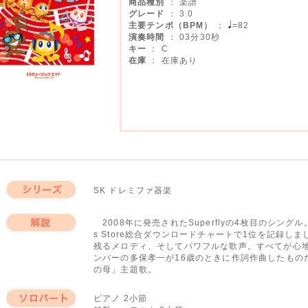
商品種別
： 楽譜
グレード
： 3.0
主要テンポ（BPM）
：
=82
演奏時間
： 03分30秒
キー
： C
在庫
： 在庫あり
SK ドレミファ器楽
シリーズ
2008年に発売されたSuperflyの4枚目のシングル
s Store総合ダウンロードチャートで1位を記録
解説
残るメロディ、そしてパワフルな歌声。すべてが心
ンバーの多保孝一が16歳のときに作詞作曲したものだ
の母」主題歌。
ピアノ 2小節