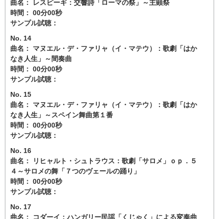
曲名： レスピーギ：交響詩「ローマの祭」～主顕祭
時間： 00分00秒
サンプル試聴：
No. 14
曲名： マヌエル・デ・ファリャ（イ・マテウ）：歌劇「はか
なき人生」～間奏曲
時間： 00分00秒
サンプル試聴：
No. 15
曲名： マヌエル・デ・ファリャ（イ・マテウ）：歌劇「はか
なき人生」～スペイン舞曲第１番
時間： 00分00秒
サンプル試聴：
No. 16
曲名： リヒャルト・シュトラウス：歌劇「サロメ」ｏｐ．５
４～サロメの舞「７つのヴェールの踊り」
時間： 00分00秒
サンプル試聴：
No. 17
曲名： コダーイ：ハンガリー民謡「くじゃく」による変奏曲