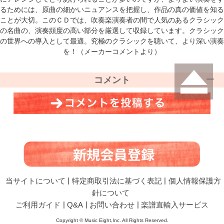
るためには、原曲の細かいニュアンスを把握し、作品の真の価値を知る
ことが大切。このＣＤでは、吹奏楽演奏者の間で人気のあるクラシック
の名曲の、演奏頻度の高い部分を厳選して収録しています。クラシック
の世界への導入として最適。究極のクラシックを聴いて、より深い演奏
を！（メーカーコメントより）
コメント
当サイトについて
|
特定商取引法に基づく表記
|
個人情報保護方
針について
ご利用ガイド
|
Q&A
|
お問い合わせ
|
楽譜直輸入サービス
Copyright © Music Eight,Inc. All Rights Reserved.