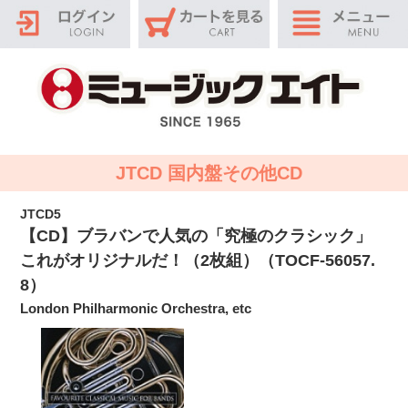
JTCD 国内盤その他CD
JTCD5
【CD】ブラバンで人気の「究極のクラシック」
これがオリジナルだ！（2枚組）（TOCF-56057.
8）
London Philharmonic Orchestra, etc