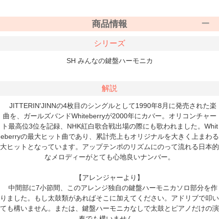
商品情報
シリーズ
SH みんなの鍵盤ハーモニカ
解説
JITTERIN'JINNの4枚目のシングルとして1990年8月に発売された楽
曲を、ガールズバンドWhiteberryが2000年にカバー。オリコンチャー
ト最高位3位を記録、NHK紅白歌合戦出場の際にも歌われました。Whit
eberryの最大ヒット曲であり、累計売上もオリジナルを大きく上まわる
大ヒットとなっています。アップテンポのリズムにのって流れる日本的
なメロディーがとても心地良いナンバー。
【アレンジャーより】
中間部に7小節間、このアレンジ独自の鍵盤ハーモニカソロ部分を作
りました。もし太鼓類があればそこに加えてください。アドリブで叩い
ても構いません。または、鍵盤ハーモニカなしで太鼓とピアノだけの演
奏でも構いません。