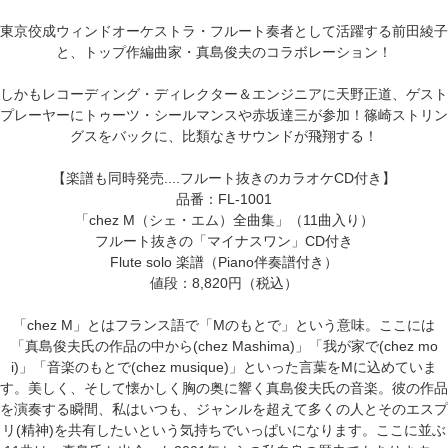
東京佼成ウィンドオーケストラ・フルート奏者として活躍する前田綾子
と、トップ作編曲家・真島俊夫のコラボレーション！
しかもレコーディング・ディレクター＆エンジニアに天野正道、ゲスト
プレーヤーにトゥーツ・シールマンスや赤坂達三が参加！篠崎ストリン
グスをバックに、比類なきサウンドが飛翔する！
【楽譜も同時発売....フルート抜きのカラオケCD付き】
品番：FL-1001
「chez M（シェ・エム）全曲集」（11曲入り）
フルート抜きの「マイナスワン」CD付き
Flute solo 楽譜（Piano伴奏譜付き）
値段：8,820円（税込）
「chez M」とはフランス語で「Mのもとで」という意味。ここには
「真島俊夫氏の作品の中から(chez Mashima)」「我が家で(chez mo
i)」「音楽のもとで(chez musique)」といった言葉をMに込めていま
す。美しく、そして懐かしく胸の奥に響く真島俊夫氏の音楽。彼の作品
を演奏する瞬間、私はいつも、ジャンルを超えて多くの人とそのエスプ
リ(精神)を共有したいという気持ちでいっぱいになります。ここに並ぶ