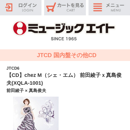
JTCD 国内盤その他CD
JTCD6
【CD】chez M（シェ・エム） 前田綾子ｘ真島俊
夫(XQLA-1001)
前田綾子 × 真島俊夫