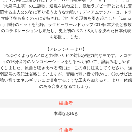
（大泉洋主演）の主題歌。逆境を跳ね返し、低迷ラグビー部とともに奮
闘する主人公の姿に寄り添うような⼒強いミディアムナンバーは、ドラ
マ終了後も多くの人に支持され、昨年社会現象を引き起こした「Lemo
n」同様のヒットを記録。ラグビーワールドカップ2019日本大会と複数
のコラボレーションも果たし、史上初のベスト8入りを決めた日本代表
を応援しました。
【アレンジャーより】
つぶやくようなAメロと力強いサビの対比が魅力的な曲です。メロデ
ィの16分音符のシンコペーションをなるべく省いて、譜読みをしやす
くしました。原曲と聴き比べる際には、この点に注意してください。強
弱記号の表記は省略していますが、冒頭は弱い音で静かに、Ⓑのサビは
強い音でエネルギッシュに演奏するような工夫を加えると、より一体感
のある合奏となるでしょう。
編曲者
本澤なおゆき
作曲者