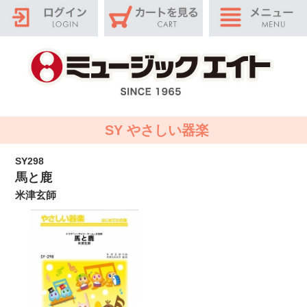
SY やさしい器楽
SY298
馬と鹿
米津玄師