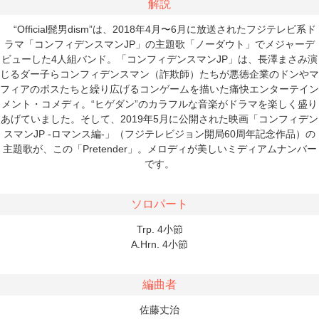
解説
“Official髭男dism”は、2018年4月〜6月に放送されたフジテレビ系ド
ラマ「コンフィデンスマンJP」の主題歌「ノーダウト」でメジャーデ
ビューした4人組バンド。「コンフィデンスマンJP」は、長澤まさみ演
じるダー子らコンフィデンスマン（詐欺師）たちが悪徳企業のドンやマ
フィアのボスたちと繰り広げるコンゲームを描いた痛快エンターテイン
メント・コメディ。“ヒゲダン”のカラフルな音楽がドラマを楽しく盛り
あげていました。そして、2019年5月に公開された映画「コンフィデン
スマンJP -ロマンス編-」（フジテレビジョン開局60周年記念作品）の
主題歌が、この「Pretender」。メロディが美しいミディアムナンバー
です。
ソロパート
Trp. 4小節
A.Hrn. 4小節
編曲者
佐藤丈治