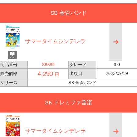
SB 金管バンド
サマータイムシンデレラ
商品番号
SB589
グレード
3.0
4,290
販売価格
出版日
2023/09/19
円
シリーズ
SB 金管バンド
SK ドレミファ器楽
サマータイムシンデレラ