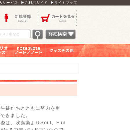
入サービス
▶ご利用ガイド
▶サイトマップ
新規登録
カートを見る
オグッ
note：Note ノー
グッズその他
ズ
ト／ノート
生徒たちとともに努力を重
ができました。
は、吹奏楽よりSoul、Fun
dで歌い続ける中年バンドマンなので