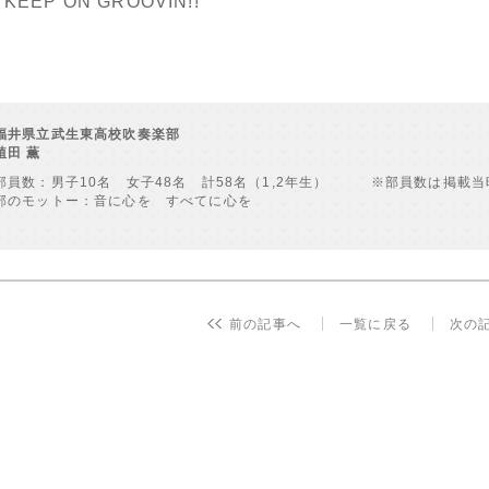
KEEP ON GROOVIN!!
福井県立武生東高校吹奏楽部
植田 薫
部員数：男子10名 女子48名 計58名（1,2年生） ※部員数は掲載
部のモットー：音に心を すべてに心を
前の記事へ
一覧に戻る
次の