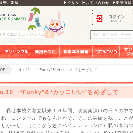
販売、出版
▶Ｑ＆Ａ
▶お問い合わせ
▶楽譜直輸
ログイン
 参考音源にミュージックエイト
アンサンブル
楽譜その他
教則本＆書籍
ＣＤ＆ＤＶＤ
サンリ
TOP
No.10 “Funky”&“カッコいい”をめざして
No.10 “Funky”&“カッコいい”をめざして
私は本校の創立以来１６年間、吹奏楽漬けの日々の中で
ね、コンクールでもなんとかそこそこの実績を残すこと
しか〜し！（ここから急にハイテンションに）私の本当の姿
k、R&B等のBlack Musicを愛し、今もFunk Ban