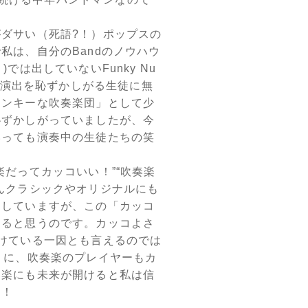
ダサい（死語?！）ポップスの
私は、自分のBandのノウハウ
は出していないFunky Nu
付・演出を恥ずかしがる生徒に無
ァンキーな吹奏楽団」として少
恥ずかしがっていましたが、今
いっても演奏中の生徒たちの笑
だってカッコいい！”“吹奏楽
んクラシックやオリジナルにも
習していますが、この「カッコ
なると思うのです。カッコよさ
けている一因とも言えるのでは
うに、吹奏楽のプレイヤーもカ
奏楽にも未来が開けると私は信
よ！