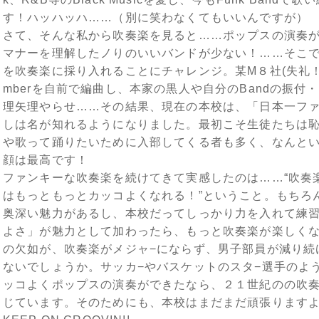
す！ハッハッハ……（別に笑わなくてもいいんですが）
さて、そんな私から吹奏楽を見ると……ポップスの演奏が
マナーを理解したノりのいいバンドが少ない！……そこで
を吹奏楽に採り入れることにチャレンジ。某M８社(失礼！)で
mberを自前で編曲し、本家の黒人や自分のBandの振
理矢理やらせ……その結果、現在の本校は、「日本一フ
しは名が知れるようになりました。最初こそ生徒たちは
や歌って踊りたいために入部してくる者も多く、なんと
顔は最高です！
ファンキーな吹奏楽を続けてきて実感したのは……“吹奏楽
はもっともっとカッコよくなれる！”ということ。もちろ
奥深い魅力があるし、本校だってしっかり力を入れて練
よさ」が魅力として加わったら、もっと吹奏楽が楽しく
の欠如が、吹奏楽がメジャ−にならず、男子部員が減り続
ないでしょうか。サッカ−やバスケットのスタ−選手のよ
ッコよくポップスの演奏ができたなら、２１世紀のの吹
じています。そのためにも、本校はまだまだ頑張ります