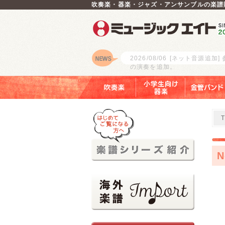
吹奏楽・器楽・ジャズ・アンサンブルの楽譜
2026/08/06
[ネット音源追加]
の演奏を追加。
ロゴ
吹奏楽
小学生向け器楽
金管バンド