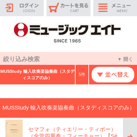
絞り込み検索
▼ 開く
MUSStudy 輸入吹奏楽協奏曲（スタデ
5件
ィスコアのみ）
MUSStudy 輸入吹奏楽協奏曲（スタディスコアのみ）
セマフォ（ティエリー・ティボー）
（金管四重奏・フィーチャー）【Sé