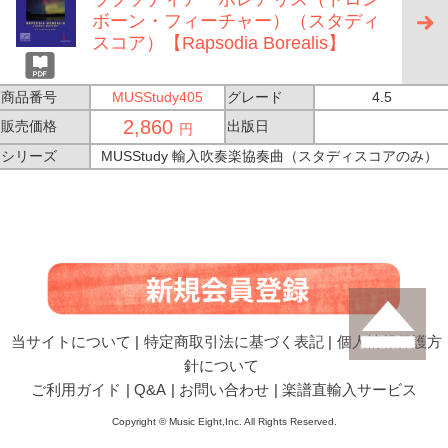
ボーン・フィーチャー）（スタディ
スコア）【Rapsodia Borealis】
商品番号
MUSStudy405
グレード
4.5
2,860
販売価格
出版日
円
シリーズ
MUSStudy 輸入吹奏楽協奏曲（スタディスコアのみ）
当サイトについて
|
特定商取引法に基づく表記
|
個人情報保護方
針について
ご利用ガイド
|
Q&A
|
お問い合わせ
|
楽譜直輸入サービス
Copyright © Music Eight,Inc. All Rights Reserved.