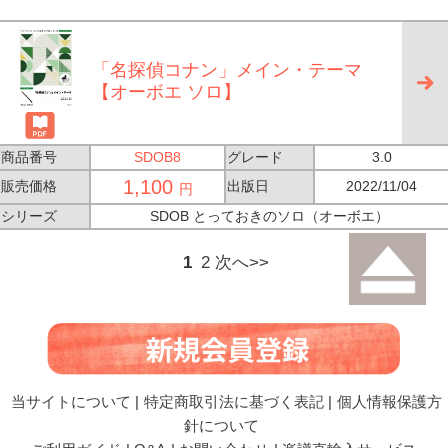
「名探偵コナン」メイン・テーマ
【オーボエ ソロ】
商品番号
SDOB8
グレード
3.0
1,100
販売価格
出版日
2022/11/04
円
シリーズ
SDOB とっておきのソロ（オーボエ）
1
2
次へ>>
当サイトについて
|
特定商取引法に基づく表記
|
個人情報保護方
針について