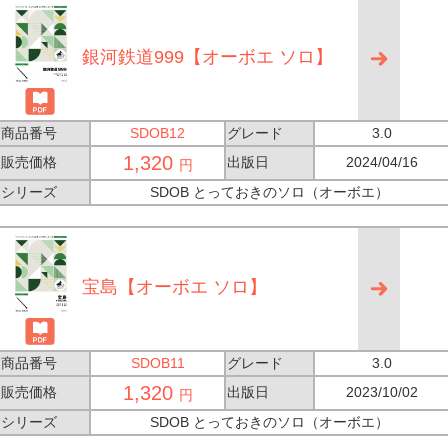
銀河鉄道999【オーボエ ソロ】
商品番号
SDOB12
グレード
3.0
1,320
販売価格
出版日
2024/04/16
円
シリーズ
SDOB とっておきのソロ（オーボエ）
宝島【オーボエ ソロ】
商品番号
SDOB11
グレード
3.0
1,320
販売価格
出版日
2023/10/02
円
シリーズ
SDOB とっておきのソロ（オーボエ）