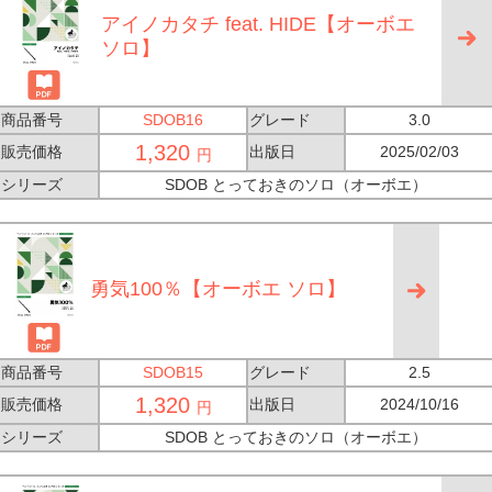
アイノカタチ feat. HIDE【オーボエ
ソロ】
商品番号
SDOB16
グレード
3.0
1,320
販売価格
出版日
2025/02/03
円
シリーズ
SDOB とっておきのソロ（オーボエ）
勇気100％【オーボエ ソロ】
商品番号
SDOB15
グレード
2.5
1,320
販売価格
出版日
2024/10/16
円
シリーズ
SDOB とっておきのソロ（オーボエ）