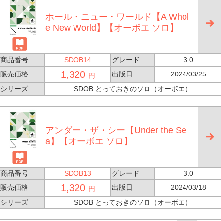
ホール・ニュー・ワールド【A Whol
e New World】【オーボエ ソロ】
商品番号
SDOB14
グレード
3.0
1,320
販売価格
出版日
2024/03/25
円
シリーズ
SDOB とっておきのソロ（オーボエ）
アンダー・ザ・シー【Under the Se
a】【オーボエ ソロ】
商品番号
SDOB13
グレード
3.0
1,320
販売価格
出版日
2024/03/18
円
シリーズ
SDOB とっておきのソロ（オーボエ）