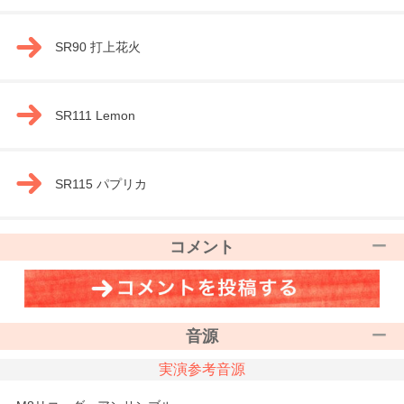
SR90 打上花火
SR111 Lemon
SR115 パプリカ
コメント
音源
実演参考音源