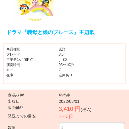
ドラマ『義母と娘のブルース』主題歌
商品種別：
楽譜
グレード：
3.0
主要テンポ(BPM)：
=80
演奏時間：
03分10秒
キー：
C
在庫：
在庫あり
商品状態
発売中
出版日
2022/03/01
販売価格
3,410 円
(税込)
発送までの目安
1～3日
数量