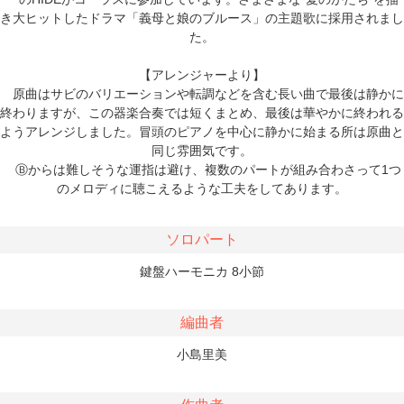
き大ヒットしたドラマ「義母と娘のブルース」の主題歌に採用されまし
た。
【アレンジャーより】
原曲はサビのバリエーションや転調などを含む長い曲で最後は静かに
終わりますが、この器楽合奏では短くまとめ、最後は華やかに終われる
ようアレンジしました。冒頭のピアノを中心に静かに始まる所は原曲と
同じ雰囲気です。
Ⓑからは難しそうな運指は避け、複数のパートが組み合わさって1つ
のメロディに聴こえるような工夫をしてあります。
ソロパート
鍵盤ハーモニカ 8小節
編曲者
小島里美