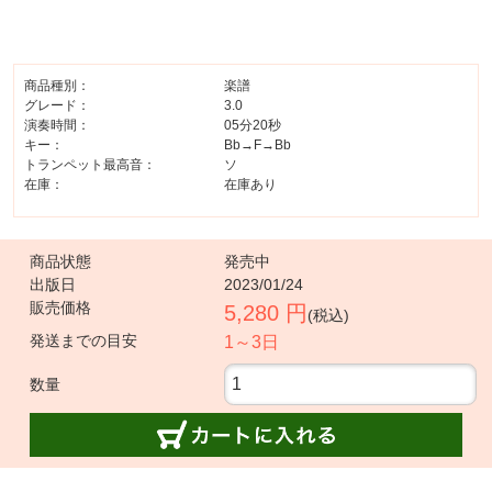
商品種別：
楽譜
グレード：
3.0
演奏時間：
05分20秒
キー：
Bb→F→Bb
トランペット最高音：
ソ
在庫：
在庫あり
商品状態
発売中
出版日
2023/01/24
販売価格
5,280 円
(税込)
発送までの目安
1～3日
数量