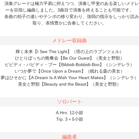
演奏グレードは極力平易に抑えつつ、演奏し甲斐のある楽しいメドレ
ーを目指し編曲しました。3曲目で演奏を終えることも可能です。
各曲の拍子の違いやテンポの移り変わり、強弱の指示をしっかり読み
取り、表情豊かに合奏してください。
メドレー収録曲
輝く未来【I See The Light】（塔の上のラプンツェル）
ひとりぼっちの晩餐会【Be Our Guest】（美女と野獣）
ビビディ・バビディ・ブー【Bibbidi-Bobbidi-Boo】（シンデレラ）
いつか夢で【Once Upon a Dream】（眠れる森の美女）
夢はひそかに【A Dream Is A Wish Your Heart Makes】（シンデレラ）
美女と野獣【Beauty and the Beast】（美女と野獣）
ソロパート
A.Hrn. 12小節
Trp. 3＋5小節
編曲者