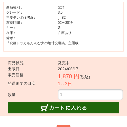
商品種別：
楽譜
グレード：
3.0
主要テンポ(BPM)：
=82
演奏時間：
02分35秒
キー：
G
在庫：
在庫あり
備考：
『映画ドラえもん のび太の地球交響楽』主題歌
商品状態
発売中
出版日
2024/06/17
販売価格
1,870 円
(税込)
発送までの目安
1～3日
数量