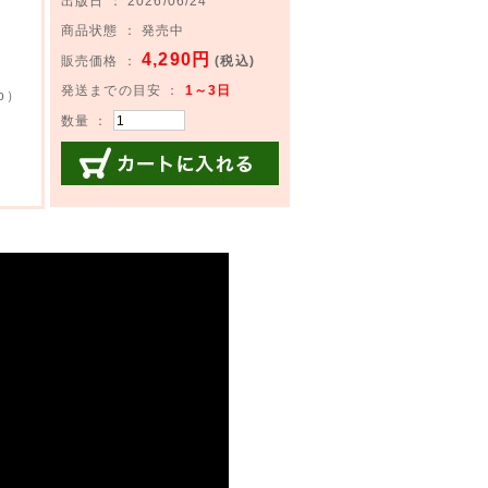
出版日 ： 2026/06/24
商品状態 ： 発売中
4,290円
販売価格 ：
(税込)
発送までの目安 ：
1～3日
b）
数量 ：
カートに入れる