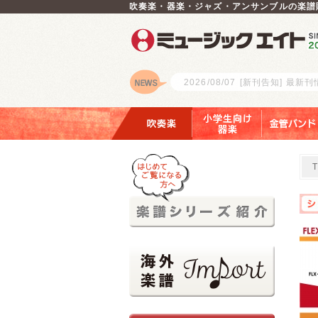
吹奏楽・器楽・ジャズ・アンサンブルの楽譜
2026/08/07
[新刊告知] 最新
ロゴ
吹奏楽
小学生向け器楽
金管バンド