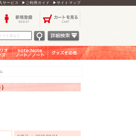
入サービス
▶ご利用ガイド
▶サイトマップ
新規登録
カートを見る
オグッ
note：Note ノー
グッズその他
ズ
ト／ノート
ム
器）