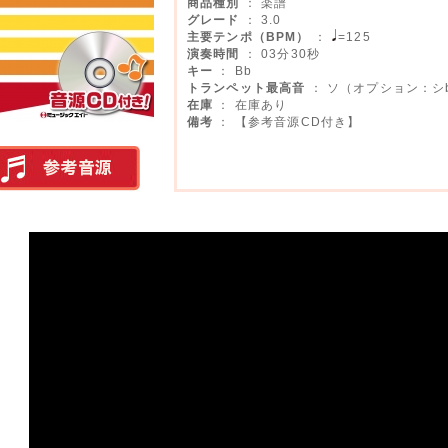
商品種別
： 楽譜
グレード
： 3.0
主要テンポ（BPM）
：
=125
演奏時間
： 03分30秒
キー
： Bb
トランペット最高音
： ソ（オプション：シ
在庫
： 在庫あり
備考
： 【参考音源CD付き】
実演参考音源