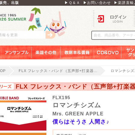
販売、出版
▶Ｑ＆Ａ
▶お問い合わせ
▶楽譜直輸
ログイン
刊情報を更新
アンサンブル
楽譜その他
教則本＆書籍
ＣＤ＆ＤＶＤ
サンリ
TOP
FLX フレックス・バンド（五声部+打楽器…
ロマンチシズ
FLX フレックス・バンド（五声部+打楽
FLX195
ロマンチシズム
Mrs. GREEN APPLE
僕らはそうさ 人間さ♪