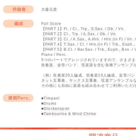
編曲者
大森元貴
作曲者
Full Score
【PART 1】Fl. / Cl., Trp., S.Sax. / Ob. / Vn.
編成
【PART 2】Cl., Trp. / A.Sax. / Ob. / Vn.
【PART 3】Cl. / A.Sax., A.Hrn. / Hrn.(in F) / Vn. /
【PART 4】T.Sax. / Cl. / Hrn.(in F) / Trb., Euph., 
【PART 5】B.Cl. / Bar.Sax. / Trb., Euph., Bsn. / V
Piano / Perc.
5つのパートでアレンジされていますので、さまざ
吹奏楽、金管バンド、弦楽器を含む各種アンサンブ
（例）吹奏楽20人編成、吹奏楽10人編成、金管バ
ネット五重奏、サックス五重奏、弦楽アンサンブル
その他にも自由に楽器を組み合わせてご利用いただ
■Timpani
■Drums
使用Perc.
■Glockenspiel
■Tambourine & Wind Chime