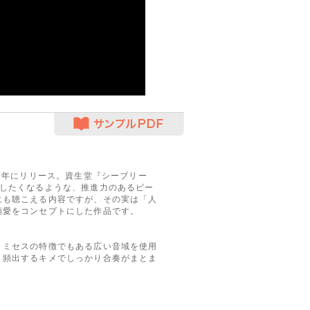
サンプルPDF
2019年にリリース。資生堂『シーブリー
出したくなるような、推進力のあるビー
にも聴こえる内容ですが、その実は「人
類愛をコンセプトにした作品です。
ミセスの特徴でもある広い音域を使用
、頻出するキメでしっかり合奏がまとま
。