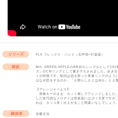
FLX フレックス・バンド（五声部+打楽器）
シリーズ
Mrs. GREEN APPLEの9作目のシングルとして
ズ』のCMソングとして書き下ろされました。歩き
解説
トが特徴です。歌詞は恋を歌った青春ソングのよう
はなぜ恋をするのか」「人間らしさとは何か」と人
【アレンジャーより】
原曲キーのまま、カット無しでアレンジしました。
した技巧的なメロディは管楽器には少々大変ですが
れば、カッコ良く仕上がること間違いなしでしょう
佐藤丈治