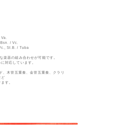
 Va.
Bsn. / Vc.
c., St.B. / Tuba
まな楽器の組み合わせが可能です。
ルに対応しています。
ンド、木管五重奏、金管五重奏、クラリ
など
けます。