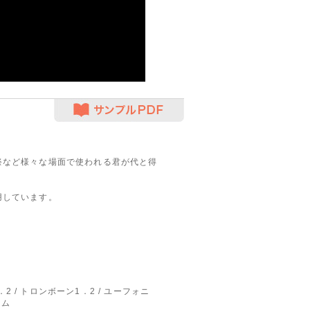
サンプルPDF
祭など様々な場面で使われる君が代と得
用しています。
2 / トロンボーン1．2 / ユーフォニ
ラム