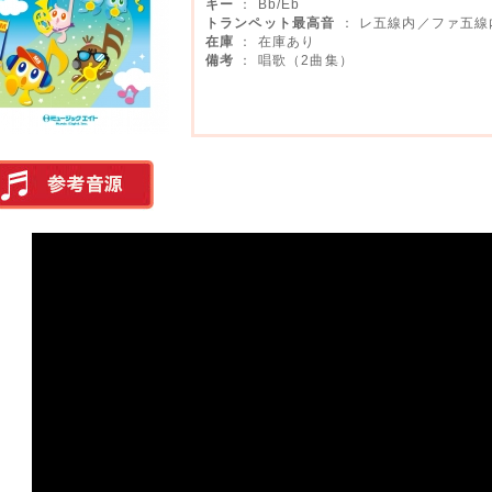
キー
： Bb/Eb
トランペット最高音
： レ五線内／ファ五線
在庫
： 在庫あり
備考
： 唱歌（2曲集）
実演参考音源