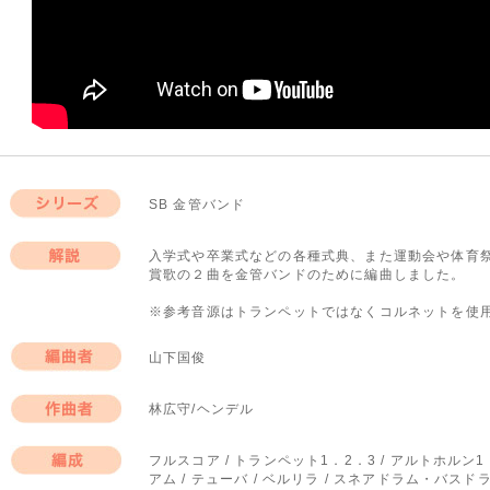
SB 金管バンド
シリーズ
入学式や卒業式などの各種式典、また運動会や体育
賞歌の２曲を金管バンドのために編曲しました。
解説
※参考音源はトランペットではなくコルネットを使
山下国俊
編曲者
林広守/ヘンデル
作曲者
フルスコア / トランペット1．2．3 / アルトホルン1．
アム / テューバ / ベルリラ / スネアドラム・バスド
編成