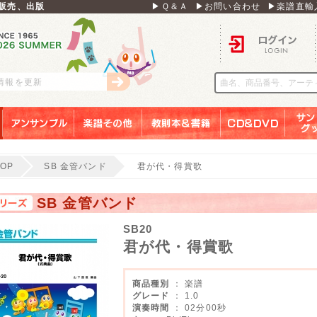
販売、出版
▶Ｑ＆Ａ
▶お問い合わせ
▶楽譜直輸
ログイン
刊情報を更新
アンサンブル
楽譜その他
教則本＆書籍
ＣＤ＆ＤＶＤ
サンリ
TOP
SB 金管バンド
君が代・得賞歌
SB 金管バンド
SB20
君が代・得賞歌
商品種別
： 楽譜
グレード
： 1.0
演奏時間
： 02分00秒