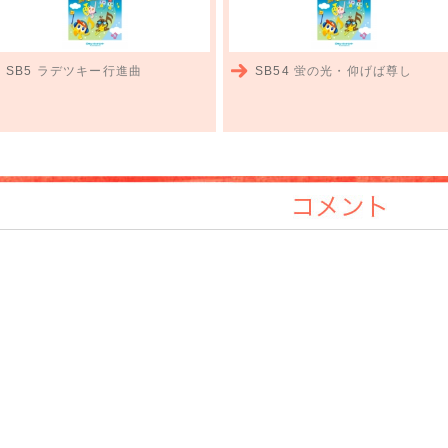
SB5
ラデツキー行進曲
SB54
蛍の光・仰げば尊し
コメント