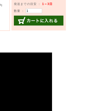
発送までの目安 ：
1～3日
内
数量 ：
カートに入れる