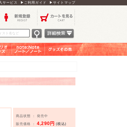
入サービス
▶ご利用ガイド
▶サイトマップ
新規登録
カートを見る
オグッ
note：Note ノー
グッズその他
ズ
ト／ノート
商品状態 ： 発売中
4,290円
販売価格 ：
(税込)