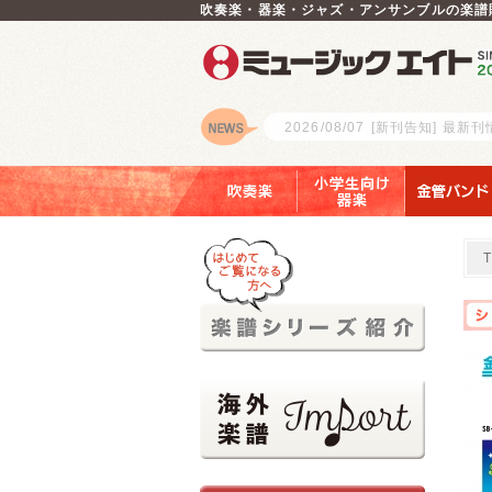
吹奏楽・器楽・ジャズ・アンサンブルの楽譜
2026/08/07
[新刊告知] 最新
ロゴ
吹奏楽
小学生向け器楽
金管バンド